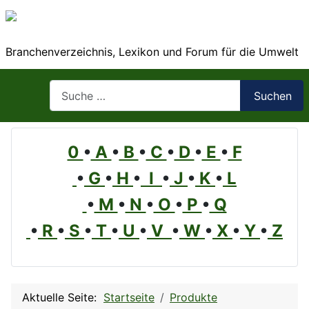
Branchenverzeichnis, Lexikon und Forum für die Umwelt
Suchen
Suchen
0
•
A
•
B
•
C
•
D
•
E
•
F
•
G
•
H
•
I
•
J
•
K
•
L
•
M
•
N
•
O
•
P
•
Q
•
R
•
S
•
T
•
U
•
V
•
W
•
X
•
Y
•
Z
Aktuelle Seite:
Startseite
Produkte