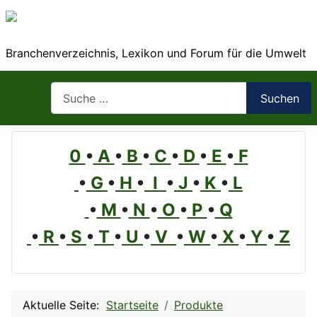
Branchenverzeichnis, Lexikon und Forum für die Umwelt
Suchen
Suchen
0
•
A
•
B
•
C
•
D
•
E
•
F
•
G
•
H
•
I
•
J
•
K
•
L
•
M
•
N
•
O
•
P
•
Q
•
R
•
S
•
T
•
U
•
V
•
W
•
X
•
Y
•
Z
Aktuelle Seite:
Startseite
Produkte