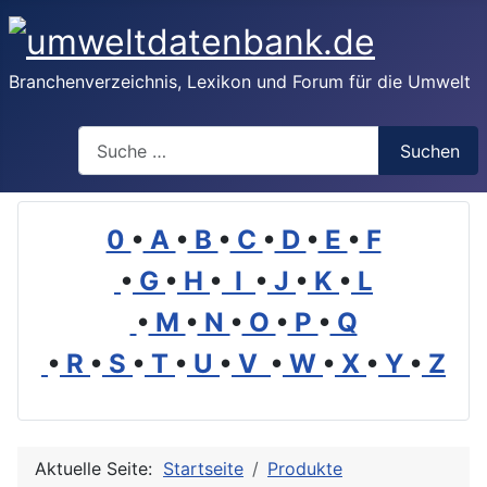
Branchenverzeichnis, Lexikon und Forum für die Umwelt
Suchen
Suchen
0
•
A
•
B
•
C
•
D
•
E
•
F
•
G
•
H
•
I
•
J
•
K
•
L
•
M
•
N
•
O
•
P
•
Q
•
R
•
S
•
T
•
U
•
V
•
W
•
X
•
Y
•
Z
Aktuelle Seite:
Startseite
Produkte