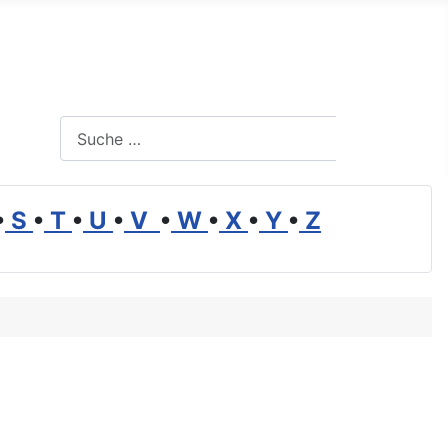
Suchen
Suchen
•
S
•
T
•
U
•
V
•
W
•
X
•
Y
•
Z