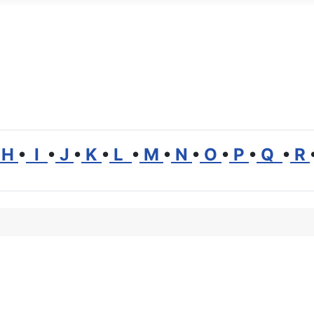
H
•
I
•
J
•
K
•
L
•
M
•
N
•
O
•
P
•
Q
•
R