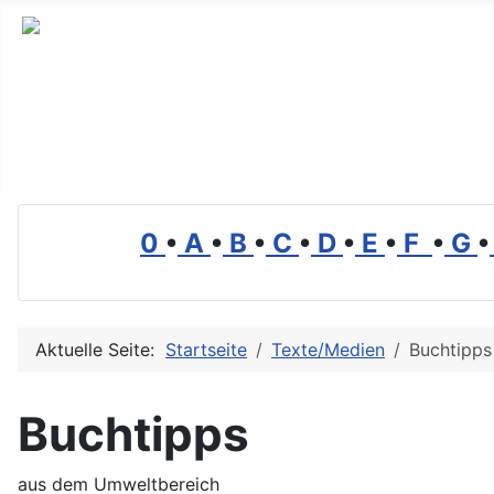
Branchenverzeichnis, Lexikon und Forum für die Umwelt
0
•
A
•
B
•
C
•
D
•
E
•
F
•
G
•
Aktuelle Seite:
Startseite
Texte/Medien
Buchtipps
Buchtipps
aus dem Umweltbereich