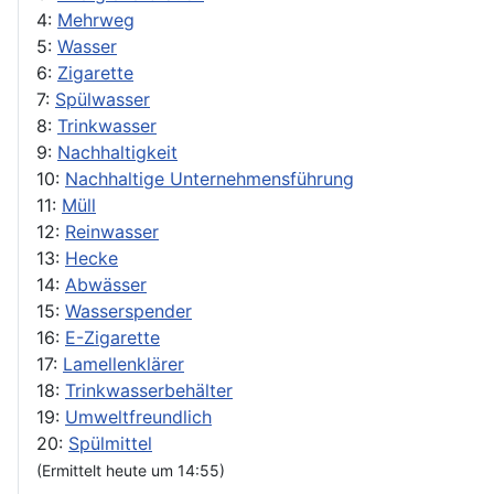
4:
Mehrweg
5:
Wasser
6:
Zigarette
7:
Spülwasser
8:
Trinkwasser
9:
Nachhaltigkeit
10:
Nachhaltige Unternehmensführung
11:
Müll
12:
Reinwasser
13:
Hecke
14:
Abwässer
15:
Wasserspender
16:
E-Zigarette
17:
Lamellenklärer
18:
Trinkwasserbehälter
19:
Umweltfreundlich
20:
Spülmittel
(Ermittelt heute um 14:55)