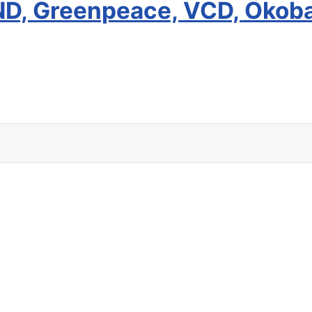
ND, Greenpeace, VCD, Ökob