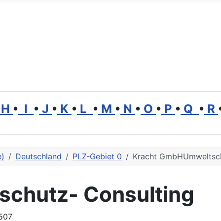
H
•
I
•
J
•
K
•
L
•
M
•
N
•
O
•
P
•
Q
•
R
e)
Deutschland
PLZ-Gebiet 0
Kracht GmbHUmweltsch
chutz- Consulting
507