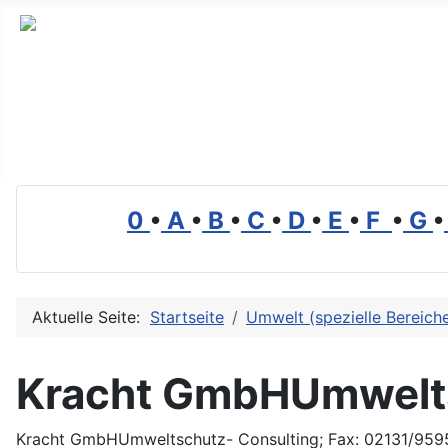
Branchenverzeichnis, Lexikon und Forum für die Umwelt
0
•
A
•
B
•
C
•
D
•
E
•
F
•
G
•
Aktuelle Seite:
Startseite
Umwelt (spezielle Bereich
Kracht GmbHUmwelts
Kracht GmbHUmweltschutz- Consulting; Fax: 02131/959