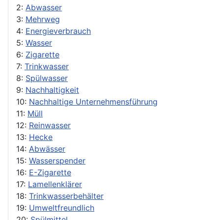
2:
Abwasser
3:
Mehrweg
4:
Energieverbrauch
5:
Wasser
6:
Zigarette
7:
Trinkwasser
8:
Spülwasser
9:
Nachhaltigkeit
10:
Nachhaltige Unternehmensführung
11:
Müll
12:
Reinwasser
13:
Hecke
14:
Abwässer
15:
Wasserspender
16:
E-Zigarette
17:
Lamellenklärer
18:
Trinkwasserbehälter
19:
Umweltfreundlich
20:
Spülmittel