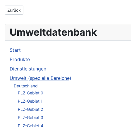
Vorheriger Beitrag: Kontrolltechnik GmbH Gesellschaft für Materi
Zurück
Umweltdatenbank
Start
Produkte
Dienstleistungen
Umwelt (spezielle Bereiche)
Deutschland
PLZ-Gebiet 0
PLZ-Gebiet 1
PLZ-Gebiet 2
PLZ-Gebiet 3
PLZ-Gebiet 4