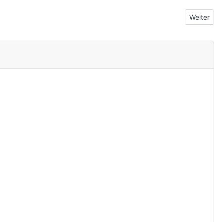
Nächster 
Weiter