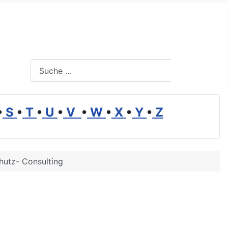
Suchen
Suchen
•
S
•
T
•
U
•
V
•
W
•
X
•
Y
•
Z
utz- Consulting