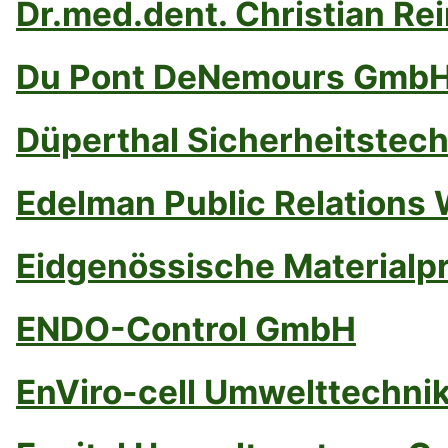
Dr.med.dent. Christian Re
Du Pont DeNemours Gmb
Düperthal Sicherheitstech
Edelman Public Relations
Eidgenössische Materialp
ENDO-Control GmbH
EnViro-cell Umwelttechni