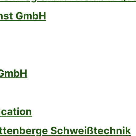
enst GmbH
 GmbH
ication
ttenberge Schweißtechnik