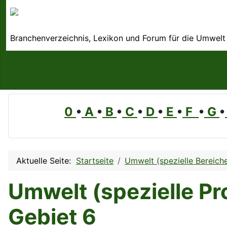
Branchenverzeichnis, Lexikon und Forum für die Umwelt
0
•
A
•
B
•
C
•
D
•
E
•
F
•
G
•
Aktuelle Seite:
Startseite
Umwelt (spezielle Bereich
Umwelt (spezielle Pr
Gebiet 6