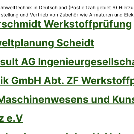
Umwelttechnik in Deutschland (Postleitzahlgebiet 6) Hierz
tellung und Vertrieb von Zubehör wie Armaturen und Elek
arschmidt Werkstoffprüfung
eltplanung Scheidt
ult AG Ingenieurgesellsch
nik GmbH Abt. ZF Werkstoff
 Maschinenwesens und Kuns
z e.V