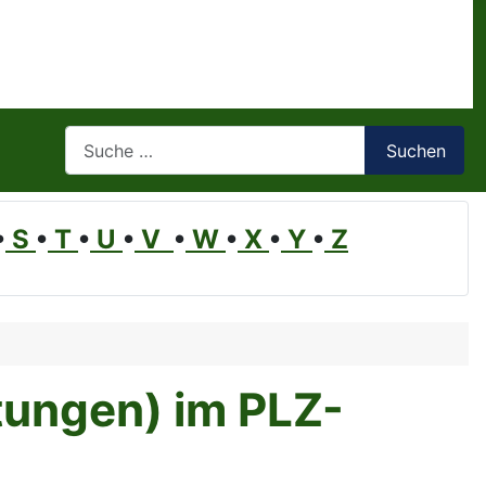
Suchen
Suchen
•
S
•
T
•
U
•
V
•
W
•
X
•
Y
•
Z
tungen) im PLZ-