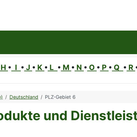
H
•
I
•
J
•
K
•
L
•
M
•
N
•
O
•
P
•
Q
•
R
e)
Deutschland
PLZ-Gebiet 6
odukte und Dienstleis