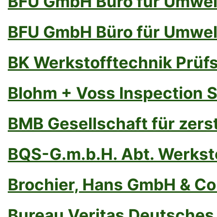
BFU GmbH Büro für Umwel
BFU GmbH Büro für Umwel
BK Werkstofftechnik Prüfs
Blohm + Voss Inspection 
BMB Gesellschaft für zer
BQS-G.m.b.H. Abt. Werkst
Brochier, Hans GmbH & Co
Bureau Veritas Deutsches