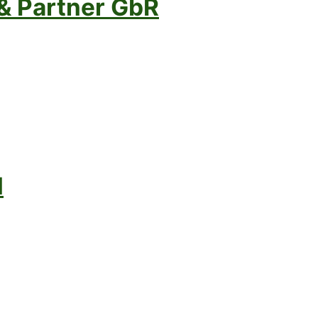
& Partner GbR
H