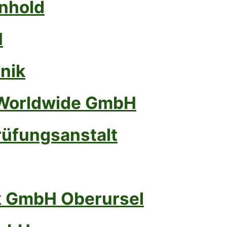
inhold
H
nik
 Worldwide GmbH
rüfungsanstalt
k GmbH Oberursel