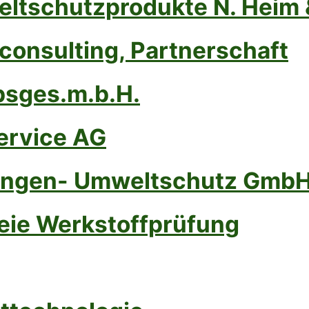
eltschutzprodukte N. Heim 
onsulting, Partnerschaft
ebsges.m.b.H.
ervice AG
gungen- Umweltschutz Gmb
eie Werkstoffprüfung