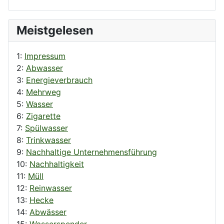
Meistgelesen
1:
Impressum
2:
Abwasser
3:
Energieverbrauch
4:
Mehrweg
5:
Wasser
6:
Zigarette
7:
Spülwasser
8:
Trinkwasser
9:
Nachhaltige Unternehmensführung
10:
Nachhaltigkeit
11:
Müll
12:
Reinwasser
13:
Hecke
14:
Abwässer
15:
Wasserspender