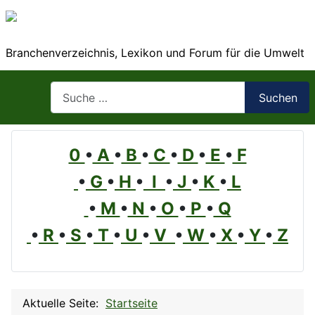
Branchenverzeichnis, Lexikon und Forum für die Umwelt
Suchen
Suchen
0
•
A
•
B
•
C
•
D
•
E
•
F
•
G
•
H
•
I
•
J
•
K
•
L
•
M
•
N
•
O
•
P
•
Q
•
R
•
S
•
T
•
U
•
V
•
W
•
X
•
Y
•
Z
Aktuelle Seite:
Startseite