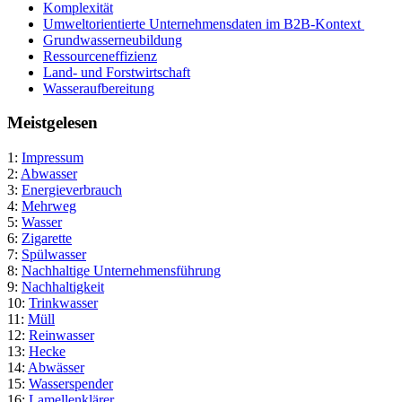
Komplexität
Umweltorientierte Unternehmensdaten im B2B-Kontext
Grundwasserneubildung
Ressourceneffizienz
Land- und Forstwirtschaft
Wasseraufbereitung
Meistgelesen
1:
Impressum
2:
Abwasser
3:
Energieverbrauch
4:
Mehrweg
5:
Wasser
6:
Zigarette
7:
Spülwasser
8:
Nachhaltige Unternehmensführung
9:
Nachhaltigkeit
10:
Trinkwasser
11:
Müll
12:
Reinwasser
13:
Hecke
14:
Abwässer
15:
Wasserspender
16:
Lamellenklärer