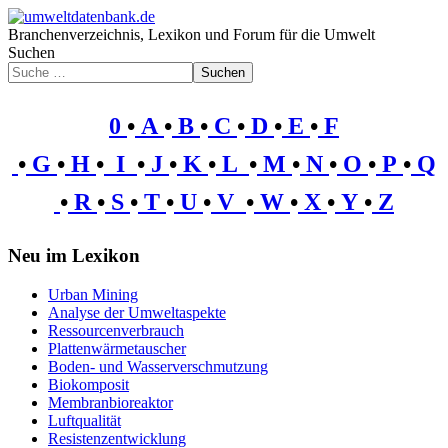
Branchenverzeichnis, Lexikon und Forum für die Umwelt
Suchen
Suchen
0
•
A
•
B
•
C
•
D
•
E
•
F
•
G
•
H
•
I
•
J
•
K
•
L
•
M
•
N
•
O
•
P
•
Q
•
R
•
S
•
T
•
U
•
V
•
W
•
X
•
Y
•
Z
Neu im Lexikon
Urban Mining
Analyse der Umweltaspekte
Ressourcenverbrauch
Plattenwärmetauscher
Boden- und Wasserverschmutzung
Biokomposit
Membranbioreaktor
Luftqualität
Resistenzentwicklung