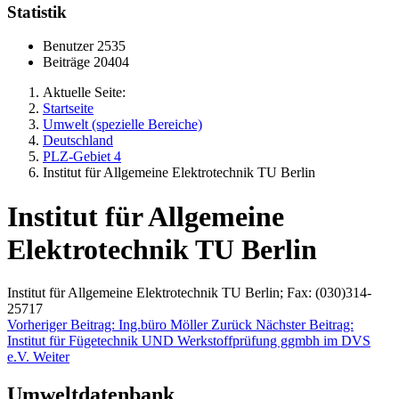
Statistik
Benutzer
2535
Beiträge
20404
Aktuelle Seite:
Startseite
Umwelt (spezielle Bereiche)
Deutschland
PLZ-Gebiet 4
Institut für Allgemeine Elektrotechnik TU Berlin
Institut für Allgemeine
Elektrotechnik TU Berlin
Institut für Allgemeine Elektrotechnik TU Berlin; Fax: (030)314-
25717
Vorheriger Beitrag: Ing.büro Möller
Zurück
Nächster Beitrag:
Institut für Fügetechnik UND Werkstoffprüfung ggmbh im DVS
e.V.
Weiter
Umweltdatenbank