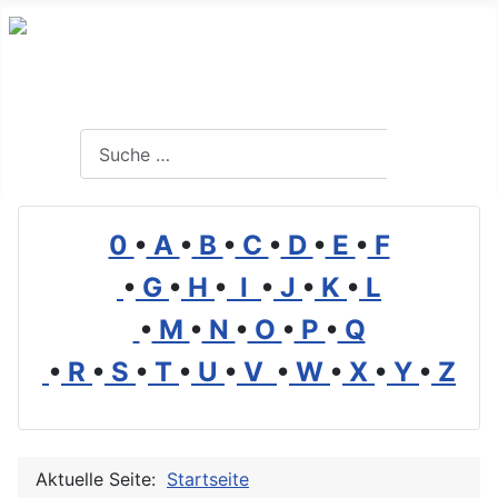
Branchenverzeichnis, Lexikon und Forum für die Umwelt
Suchen
Suchen
0
•
A
•
B
•
C
•
D
•
E
•
F
•
G
•
H
•
I
•
J
•
K
•
L
•
M
•
N
•
O
•
P
•
Q
•
R
•
S
•
T
•
U
•
V
•
W
•
X
•
Y
•
Z
Aktuelle Seite:
Startseite