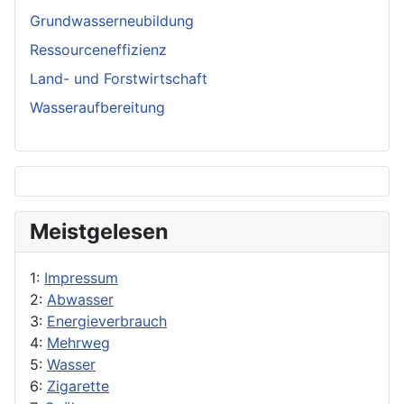
Grundwasserneubildung
Ressourceneffizienz
Land- und Forstwirtschaft
Wasseraufbereitung
Meistgelesen
1:
Impressum
2:
Abwasser
3:
Energieverbrauch
4:
Mehrweg
5:
Wasser
6:
Zigarette