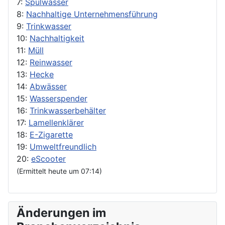
7:
Spülwasser
8:
Nachhaltige Unternehmensführung
9:
Trinkwasser
10:
Nachhaltigkeit
11:
Müll
12:
Reinwasser
13:
Hecke
14:
Abwässer
15:
Wasserspender
16:
Trinkwasserbehälter
17:
Lamellenklärer
18:
E-Zigarette
19:
Umweltfreundlich
20:
eScooter
(Ermittelt heute um 07:14)
Änderungen im