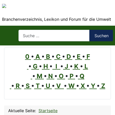
Branchenverzeichnis, Lexikon und Forum für die Umwelt
Suchen
Suchen
0
•
A
•
B
•
C
•
D
•
E
•
F
•
G
•
H
•
I
•
J
•
K
•
L
•
M
•
N
•
O
•
P
•
Q
•
R
•
S
•
T
•
U
•
V
•
W
•
X
•
Y
•
Z
Aktuelle Seite:
Startseite