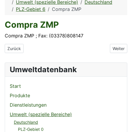
Umwelt (spezielle Bereiche)
Deutschland
PLZ-Gebiet 6
Compra ZMP
Compra ZMP
Compra ZMP ; Fax: (03378)808147
Vorheriger Beitrag: Compra Gesellschaft für Technische Qualitä
Nächster 
Zurück
Weiter
Umweltdatenbank
Start
Produkte
Dienstleistungen
Umwelt (spezielle Bereiche)
Deutschland
PLZ-Gebiet 0