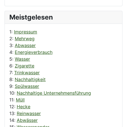
Meistgelesen
1:
Impressum
2:
Mehrweg
3:
Abwasser
4:
Energieverbrauch
5:
Wasser
6:
Zigarette
7:
Trinkwasser
8:
Nachhaltigkeit
9:
Spülwasser
10:
Nachhaltige Unternehmensführung
11:
Müll
12:
Hecke
13:
Reinwasser
14:
Abwässer
15:
Wasserspender