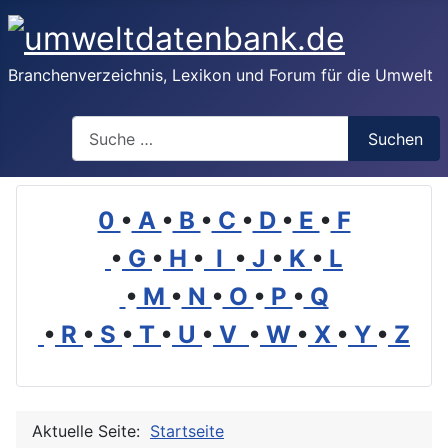
Branchenverzeichnis, Lexikon und Forum für die Umwelt
Suchen
Suchen
0
•
A
•
B
•
C
•
D
•
E
•
F
•
G
•
H
•
I
•
J
•
K
•
L
•
M
•
N
•
O
•
P
•
Q
•
R
•
S
•
T
•
U
•
V
•
W
•
X
•
Y
•
Z
Aktuelle Seite:
Startseite