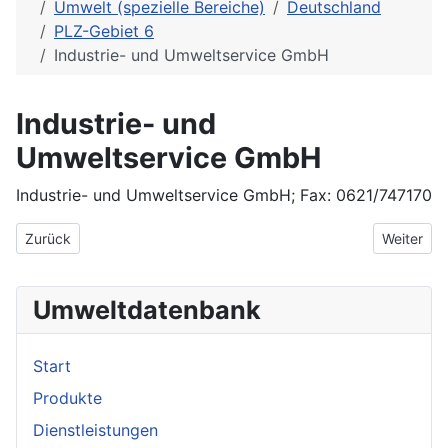
Umwelt (spezielle Bereiche)
Deutschland
PLZ-Gebiet 6
Industrie- und Umweltservice GmbH
Industrie- und
Umweltservice GmbH
Industrie- und Umweltservice GmbH; Fax: 0621/747170
Vorheriger Beitrag: IKU Institut für kommunale Wirtschaft und 
Nächster 
Zurück
Weiter
Umweltdatenbank
Start
Produkte
Dienstleistungen