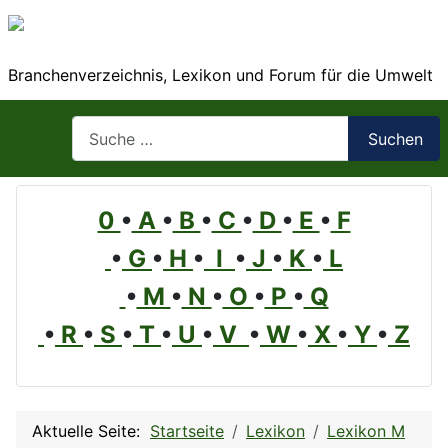
Branchenverzeichnis, Lexikon und Forum für die Umwelt
Suchen
Suchen
0
•
A
•
B
•
C
•
D
•
E
•
F
•
G
•
H
•
I
•
J
•
K
•
L
•
M
•
N
•
O
•
P
•
Q
•
R
•
S
•
T
•
U
•
V
•
W
•
X
•
Y
•
Z
Aktuelle Seite:
Startseite
Lexikon
Lexikon M