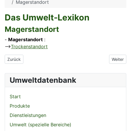
Magerstandort
Das Umwelt-Lexikon
Magerstandort
-
Magerstandort
:
-->
Trockenstandort
Vorheriger Beitrag: Mager- und Trockenstandorte
Nächster 
Zurück
Weiter
Umweltdatenbank
Start
Produkte
Dienstleistungen
Umwelt (spezielle Bereiche)