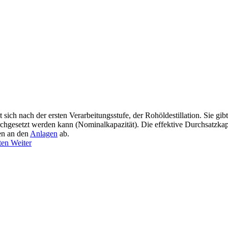
 sich nach der ersten Verarbeitungsstufe, der Rohöldestillation. Sie gib
 durchgesetzt werden kann (Nominalkapazität). Die effektive Durchsatzka
en an den
Anlagen
ab.
ten
Weiter