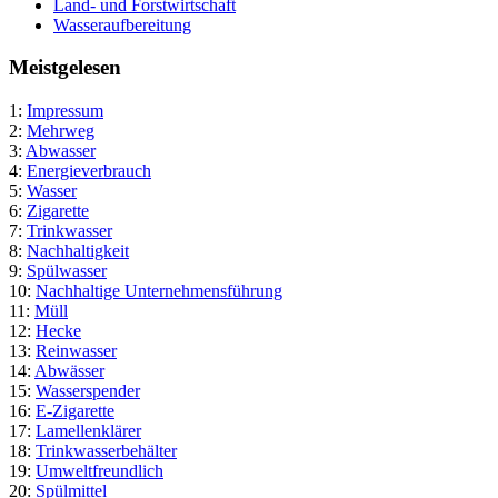
Land- und Forstwirtschaft
Wasseraufbereitung
Meistgelesen
1:
Impressum
2:
Mehrweg
3:
Abwasser
4:
Energieverbrauch
5:
Wasser
6:
Zigarette
7:
Trinkwasser
8:
Nachhaltigkeit
9:
Spülwasser
10:
Nachhaltige Unternehmensführung
11:
Müll
12:
Hecke
13:
Reinwasser
14:
Abwässer
15:
Wasserspender
16:
E-Zigarette
17:
Lamellenklärer
18:
Trinkwasserbehälter
19:
Umweltfreundlich
20:
Spülmittel