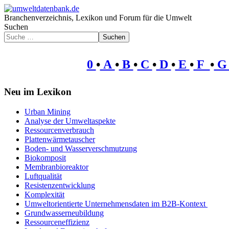
Branchenverzeichnis, Lexikon und Forum für die Umwelt
Suchen
Suchen
0
•
A
•
B
•
C
•
D
•
E
•
F
•
Neu im Lexikon
Urban Mining
Analyse der Umweltaspekte
Ressourcenverbrauch
Plattenwärmetauscher
Boden- und Wasserverschmutzung
Biokomposit
Membranbioreaktor
Luftqualität
Resistenzentwicklung
Komplexität
Umweltorientierte Unternehmensdaten im B2B-Kontext
Grundwasserneubildung
Ressourceneffizienz