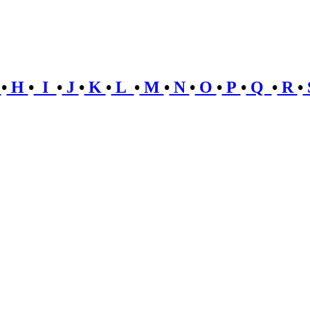
G
•
H
•
I
•
J
•
K
•
L
•
M
•
N
•
O
•
P
•
Q
•
R
•