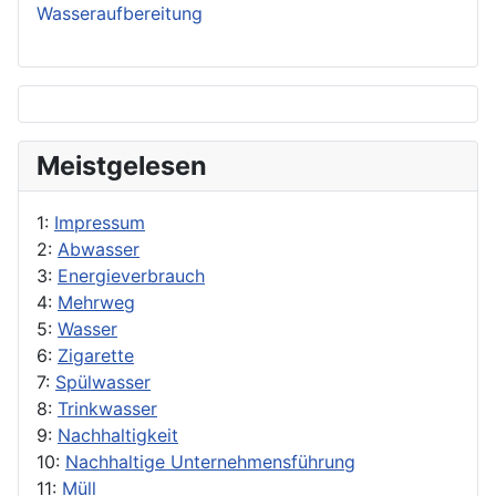
Wasseraufbereitung
Meistgelesen
1:
Impressum
2:
Abwasser
3:
Energieverbrauch
4:
Mehrweg
5:
Wasser
6:
Zigarette
7:
Spülwasser
8:
Trinkwasser
9:
Nachhaltigkeit
10:
Nachhaltige Unternehmensführung
11:
Müll