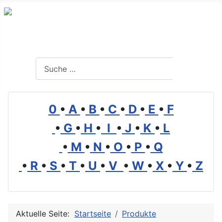
Branchenverzeichnis, Lexikon und Forum für die Umwelt
Suchen
Suchen
0
•
A
•
B
•
C
•
D
•
E
•
F
•
G
•
H
•
I
•
J
•
K
•
L
•
M
•
N
•
O
•
P
•
Q
•
R
•
S
•
T
•
U
•
V
•
W
•
X
•
Y
•
Z
Aktuelle Seite:
Startseite
Produkte