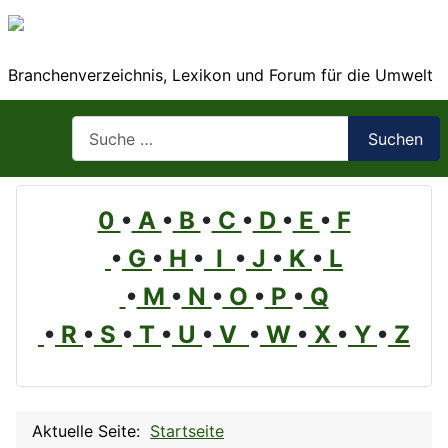
Branchenverzeichnis, Lexikon und Forum für die Umwelt
Suchen
Suchen
0
•
A
•
B
•
C
•
D
•
E
•
F
•
G
•
H
•
I
•
J
•
K
•
L
•
M
•
N
•
O
•
P
•
Q
•
R
•
S
•
T
•
U
•
V
•
W
•
X
•
Y
•
Z
Aktuelle Seite:
Startseite