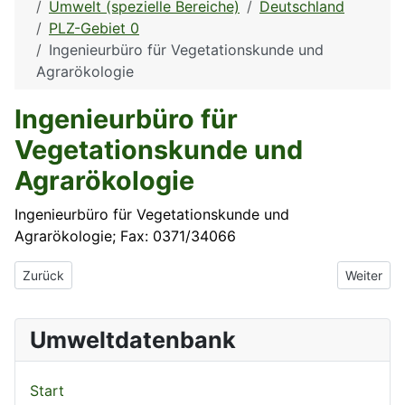
Umwelt (spezielle Bereiche)
Deutschland
PLZ-Gebiet 0
Ingenieurbüro für Vegetationskunde und
Agrarökologie
Ingenieurbüro für
Vegetationskunde und
Agrarökologie
Ingenieurbüro für Vegetationskunde und
Agrarökologie; Fax: 0371/34066
Vorheriger Beitrag: Ing.büro Möller
Nächster B
Zurück
Weiter
Umweltdatenbank
Start