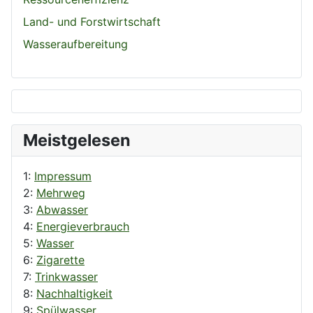
Land- und Forstwirtschaft
Wasseraufbereitung
Meistgelesen
1:
Impressum
2:
Mehrweg
3:
Abwasser
4:
Energieverbrauch
5:
Wasser
6:
Zigarette
7:
Trinkwasser
8:
Nachhaltigkeit
9:
Spülwasser