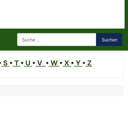
Suchen
Suchen
•
S
•
T
•
U
•
V
•
W
•
X
•
Y
•
Z