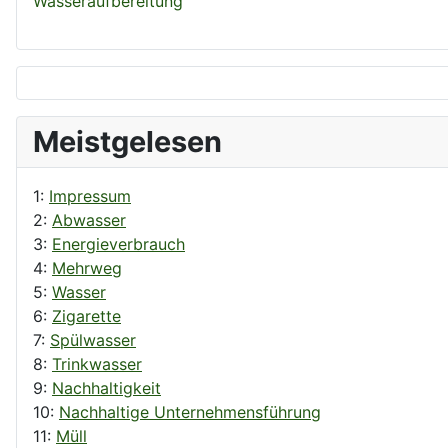
Wasseraufbereitung
Meistgelesen
1:
Impressum
2:
Abwasser
3:
Energieverbrauch
4:
Mehrweg
5:
Wasser
6:
Zigarette
7:
Spülwasser
8:
Trinkwasser
9:
Nachhaltigkeit
10:
Nachhaltige Unternehmensführung
11:
Müll