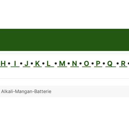
H
•
I
•
J
•
K
•
L
•
M
•
N
•
O
•
P
•
Q
•
R
Alkali-Mangan-Batterie