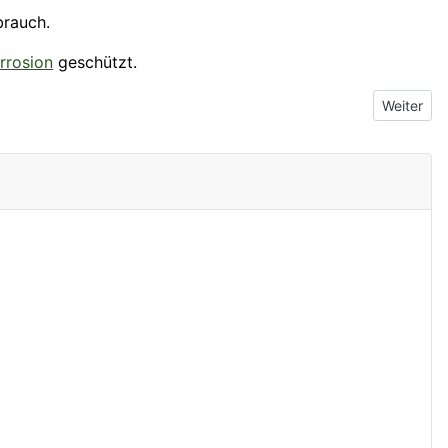
brauch.
rrosion
geschützt.
Nächster 
Weiter