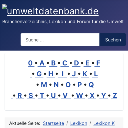
Branchenverzeichnis, Lexikon und Forum für die Umwelt
Suchen
Suchen
0
•
A
•
B
•
C
•
D
•
E
•
F
•
G
•
H
•
I
•
J
•
K
•
L
•
M
•
N
•
O
•
P
•
Q
•
R
•
S
•
T
•
U
•
V
•
W
•
X
•
Y
•
Z
Aktuelle Seite:
Startseite
Lexikon
Lexikon K