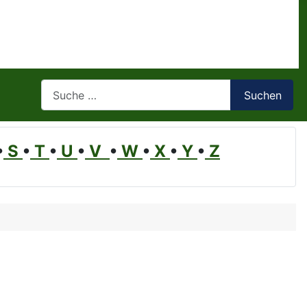
Suchen
Suchen
•
S
•
T
•
U
•
V
•
W
•
X
•
Y
•
Z