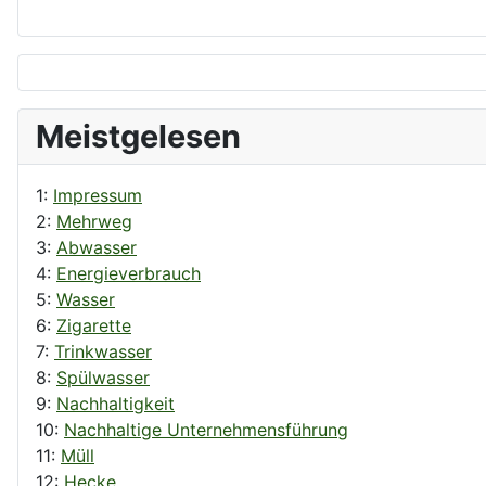
Meistgelesen
1:
Impressum
2:
Mehrweg
3:
Abwasser
4:
Energieverbrauch
5:
Wasser
6:
Zigarette
7:
Trinkwasser
8:
Spülwasser
9:
Nachhaltigkeit
10:
Nachhaltige Unternehmensführung
11:
Müll
12:
Hecke