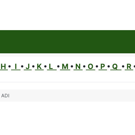
H
•
I
•
J
•
K
•
L
•
M
•
N
•
O
•
P
•
Q
•
R
ADI