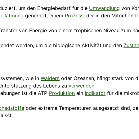
duziert, um den Energiebedarf für die
Umwandlung
von Koh
Zellatmung
generiert, einem
Prozess
, der in den Mitochondr
Transfer von Energie von einem trophischen Niveau zum n
ndet werden, um die biologische Aktivität und den
Zusta
osystemen, wie in
Wäldern
oder Ozeanen, hängt stark von d
 Unterstützung des Lebens zu
verwenden
.
ebungen ist die ATP-
Produktion
ein
Indikator
für die mikrob
chadstoffe
oder extreme Temperaturen ausgesetzt sind, zei
lusst.