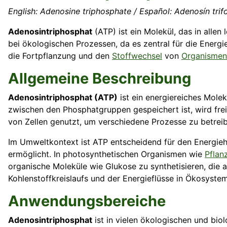
English: Adenosine triphosphate / Español: Adenosín trifo
Adenosintriphosphat
(ATP) ist ein Molekül, das in allen
bei ökologischen Prozessen, da es zentral für die Energie
die Fortpflanzung und den
Stoffwechsel
von
Organismen
Allgemeine Beschreibung
Adenosintriphosphat (ATP)
ist ein energiereiches Mole
zwischen den Phosphatgruppen gespeichert ist, wird fre
von Zellen genutzt, um verschiedene Prozesse zu betrei
Im Umweltkontext ist ATP entscheidend für den Energie
ermöglicht. In photosynthetischen Organismen wie
Pflan
organische Moleküle wie Glukose zu synthetisieren, die 
Kohlenstoffkreislaufs und der Energieflüsse in Ökosyste
Anwendungsbereiche
Adenosintriphosphat
ist in vielen ökologischen und bio