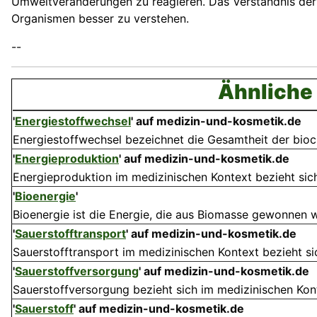
Umweltveränderungen zu reagieren. Das Verständnis der
Organismen besser zu verstehen.
--
Ähnliche 
'
Energiestoffwechsel
'
auf medizin-und-kosmetik.de
Energiestoffwechsel bezeichnet die Gesamtheit der bioch
'
Energieproduktion
'
auf medizin-und-kosmetik.de
Energieproduktion im medizinischen Kontext bezieht sich 
'
Bioenergie
'
Bioenergie ist die Energie, die aus Biomasse gewonnen w
'
Sauerstofftransport
'
auf medizin-und-kosmetik.de
Sauerstofftransport im medizinischen Kontext bezieht si
'
Sauerstoffversorgung
'
auf medizin-und-kosmetik.de
Sauerstoffversorgung bezieht sich im medizinischen Kont
'
Sauerstoff
'
auf medizin-und-kosmetik.de