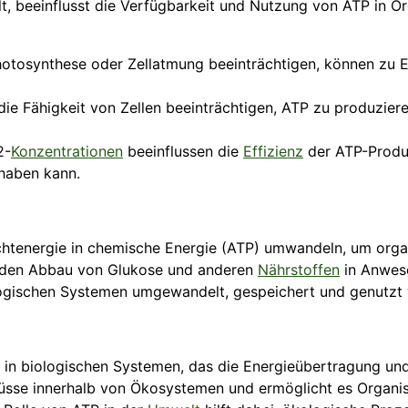
llt, beeinflusst die Verfügbarkeit und Nutzung von ATP in 
hotosynthese oder Zellatmung beeinträchtigen, können zu 
ie Fähigkeit von Zellen beeinträchtigen, ATP zu produzie
2-
Konzentrationen
beeinflussen die
Effizienz
der ATP-Produk
haben kann.
ichtenergie in chemische Energie (ATP) umwandeln, um organ
h den Abbau von Glukose und anderen
Nährstoffen
in Anwes
logischen Systemen umgewandelt, gespeichert und genutzt wi
l in biologischen Systemen, das die Energieübertragung un
lüsse innerhalb von Ökosystemen und ermöglicht es Organi