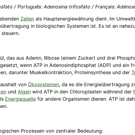
sfato / Português: Adenosina trifosfato / Français: Adénosi
 lebenden
Zellen
als Hauptenergiewährung dient. Im Umweltk
übertragung in biologischen Systemen ist. Es ist an nahezu 
steuern.
kül, das aus Adenin, Ribose (einem Zucker) und drei Phosp
igesetzt, wenn ATP in Adenosindiphosphat (ADP) und ein f
ben, darunter Muskelkontraktion, Proteinsynthese und der
T
haushalt von
Ökosystemen
, da es die Energieübertragung
zen
und
Algen
wird ATP in den Chloroplasten während der
als
Energiequelle
für andere Organismen dienen. ATP ist dahe
men.
logischen Prozessen von zentraler Bedeutung: