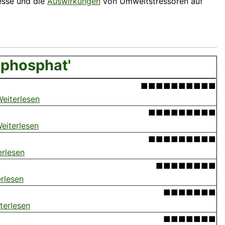
esse und die
Auswirkungen
von Umweltstressoren auf
iphosphat'
■■■■■■■■■■
eiterlesen
■■■■■■■■■
eiterlesen
■■■■■■■■■
erlesen
■■■■■■■■
rlesen
■■■■■■■
terlesen
■■■■■■■