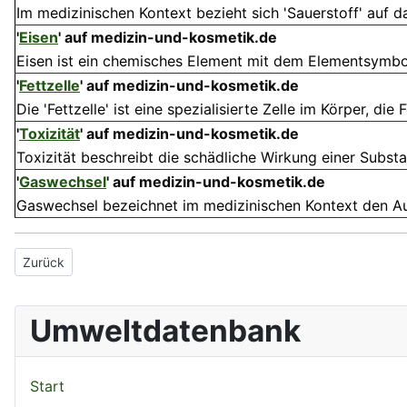
Im medizinischen Kontext bezieht sich 'Sauerstoff' auf
'
Eisen
'
auf medizin-und-kosmetik.de
Eisen ist ein chemisches Element mit dem Elementsymbol F
'
Fettzelle
'
auf medizin-und-kosmetik.de
Die 'Fettzelle' ist eine spezialisierte Zelle im Körper, die F
'
Toxizität
'
auf medizin-und-kosmetik.de
Toxizität beschreibt die schädliche Wirkung einer Subst
'
Gaswechsel
'
auf medizin-und-kosmetik.de
Gaswechsel bezeichnet im medizinischen Kontext den Aus
Vorheriger Beitrag: Adenin
Zurück
Umweltdatenbank
Start