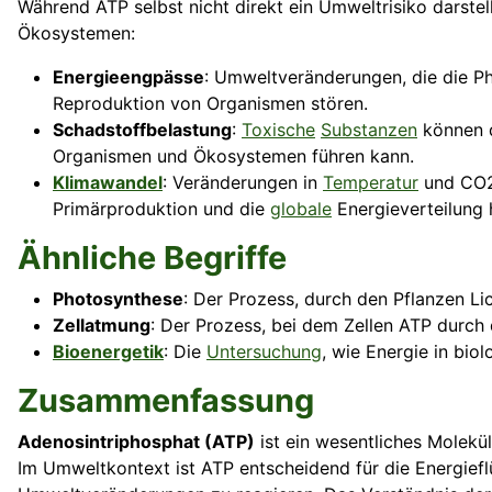
Während ATP selbst nicht direkt ein Umweltrisiko darste
Ökosystemen:
Energieengpässe
: Umweltveränderungen, die die P
Reproduktion von Organismen stören.
Schadstoffbelastung
:
Toxische
Substanzen
können d
Organismen und Ökosystemen führen kann.
Klimawandel
: Veränderungen in
Temperatur
und CO
Primärproduktion und die
globale
Energieverteilung 
Ähnliche Begriffe
Photosynthese
: Der Prozess, durch den Pflanzen L
Zellatmung
: Der Prozess, bei dem Zellen ATP durc
Bioenergetik
: Die
Untersuchung
, wie Energie in bio
Zusammenfassung
Adenosintriphosphat (ATP)
ist ein wesentliches Molekü
Im Umweltkontext ist ATP entscheidend für die Energief