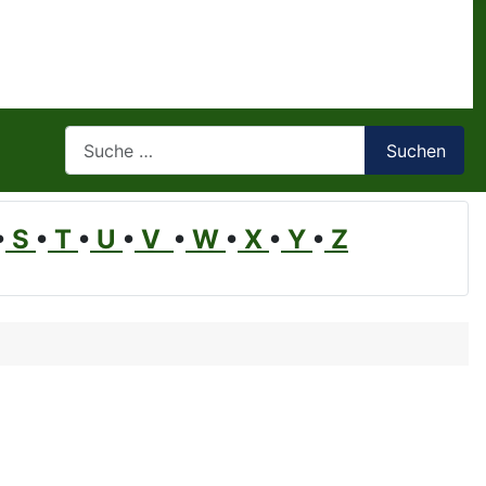
Suchen
Suchen
•
S
•
T
•
U
•
V
•
W
•
X
•
Y
•
Z