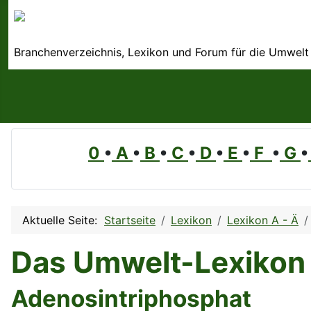
Branchenverzeichnis, Lexikon und Forum für die Umwelt
0
•
A
•
B
•
C
•
D
•
E
•
F
•
G
•
Aktuelle Seite:
Startseite
Lexikon
Lexikon A - Ä
Das Umwelt-Lexikon
Adenosintriphosphat