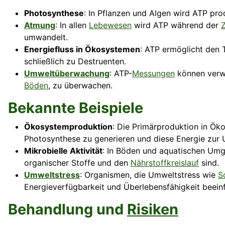
Photosynthese
: In Pflanzen und Algen wird ATP pro
Atmung
: In allen
Lebewesen
wird ATP während der
umwandelt.
Energiefluss in Ökosystemen
: ATP ermöglicht den 
schließlich zu Destruenten.
Umweltüberwachung
: ATP-
Messungen
können verwe
Böden
, zu überwachen.
Bekannte Beispiele
Ökosystemproduktion
: Die Primärproduktion in Ök
Photosynthese zu generieren und diese Energie zur
Mikrobielle Aktivität
: In Böden und aquatischen Umg
organischer Stoffe und den
Nährstoffkreislauf
sind.
Umweltstress
: Organismen, die Umweltstress wie
S
Energieverfügbarkeit und Überlebensfähigkeit beeinf
Behandlung und
Risiken