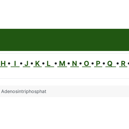
H
•
I
•
J
•
K
•
L
•
M
•
N
•
O
•
P
•
Q
•
R
Adenosintriphosphat