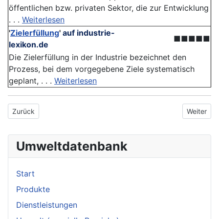
öffentlichen bzw. privaten Sektor, die zur Entwicklung
. . .
Weiterlesen
'
Zielerfüllung
'
auf industrie-
■■■■■
lexikon.de
Die Zielerfüllung in der Industrie bezeichnet den
Prozess, bei dem vorgegebene Ziele systematisch
geplant, . . .
Weiterlesen
Vorheriger Beitrag: Kommerzialisierung
Nächster 
Zurück
Weiter
Umweltdatenbank
Start
Produkte
Dienstleistungen