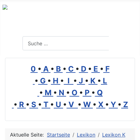
Branchenverzeichnis, Lexikon und Forum für die Umwelt
Suchen
Suchen
0
•
A
•
B
•
C
•
D
•
E
•
F
•
G
•
H
•
I
•
J
•
K
•
L
•
M
•
N
•
O
•
P
•
Q
•
R
•
S
•
T
•
U
•
V
•
W
•
X
•
Y
•
Z
Aktuelle Seite:
Startseite
Lexikon
Lexikon K