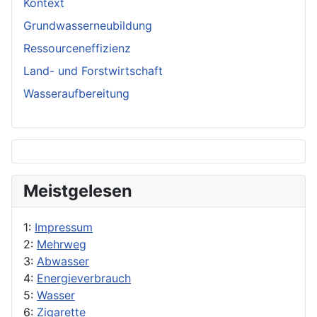
Kontext
Grundwasserneubildung
Ressourceneffizienz
Land- und Forstwirtschaft
Wasseraufbereitung
Meistgelesen
1:
Impressum
2:
Mehrweg
3:
Abwasser
4:
Energieverbrauch
5:
Wasser
6:
Zigarette