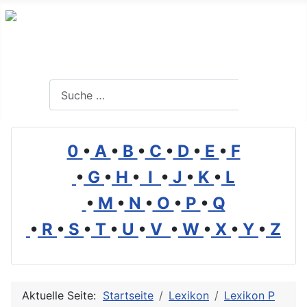
Branchenverzeichnis, Lexikon und Forum für die Umwelt
Suchen
Suchen
0
•
A
•
B
•
C
•
D
•
E
•
F
•
G
•
H
•
I
•
J
•
K
•
L
•
M
•
N
•
O
•
P
•
Q
•
R
•
S
•
T
•
U
•
V
•
W
•
X
•
Y
•
Z
Aktuelle Seite:
Startseite
Lexikon
Lexikon P