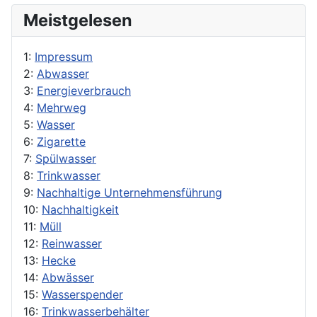
Meistgelesen
1:
Impressum
2:
Abwasser
3:
Energieverbrauch
4:
Mehrweg
5:
Wasser
6:
Zigarette
7:
Spülwasser
8:
Trinkwasser
9:
Nachhaltige Unternehmensführung
10:
Nachhaltigkeit
11:
Müll
12:
Reinwasser
13:
Hecke
14:
Abwässer
15:
Wasserspender
16:
Trinkwasserbehälter