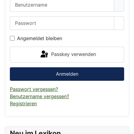
Benutzername
Passwort
Passwo
Angemeldet bleiben
Passkey verwenden
Anmelden
Passwort vergessen?
Benutzername vergessen?
Registrieren
Neu im Lexikon