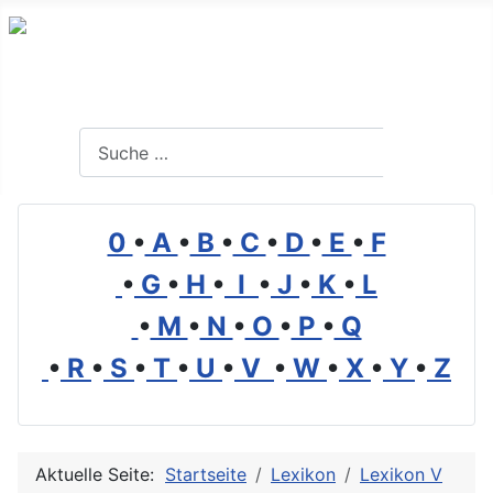
Branchenverzeichnis, Lexikon und Forum für die Umwelt
Suchen
Suchen
0
•
A
•
B
•
C
•
D
•
E
•
F
•
G
•
H
•
I
•
J
•
K
•
L
•
M
•
N
•
O
•
P
•
Q
•
R
•
S
•
T
•
U
•
V
•
W
•
X
•
Y
•
Z
Aktuelle Seite:
Startseite
Lexikon
Lexikon V