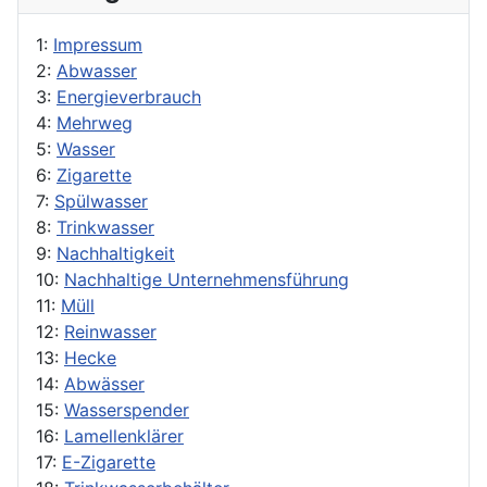
1:
Impressum
2:
Abwasser
3:
Energieverbrauch
4:
Mehrweg
5:
Wasser
6:
Zigarette
7:
Spülwasser
8:
Trinkwasser
9:
Nachhaltigkeit
10:
Nachhaltige Unternehmensführung
11:
Müll
12:
Reinwasser
13:
Hecke
14:
Abwässer
15:
Wasserspender
16:
Lamellenklärer
17:
E-Zigarette