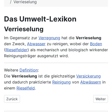
Verrieselung
Das Umwelt-Lexikon
Verrieselung
Im Gegensatz zur
Verregnung
hat die
Verrieselung
den Zweck,
Abwasser
zu reinigen, wobei der
Boden
(
Rieselfelder
) als mechanisch und biologisch wirkender
Reinigungsträger ausgenutzt wird.
Weitere
Definition
:
Die
Verrieselung
ist die gleichzeitige
Versickerung
und dadurch praktizierte
Reinigung
von
Abwässern
in
einem
Rieselfeld
.
Vorheriger Beitrag: Verregnung von Abwasser
Nächster 
Zurück
Weiter