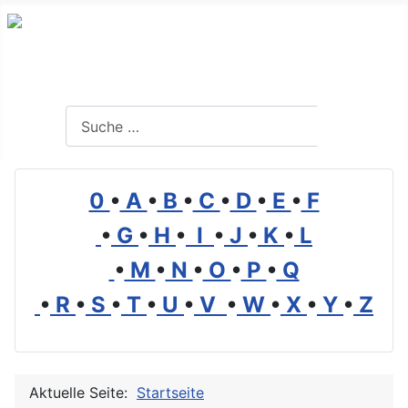
Branchenverzeichnis, Lexikon und Forum für die Umwelt
Suchen
Suchen
0
•
A
•
B
•
C
•
D
•
E
•
F
•
G
•
H
•
I
•
J
•
K
•
L
•
M
•
N
•
O
•
P
•
Q
•
R
•
S
•
T
•
U
•
V
•
W
•
X
•
Y
•
Z
Aktuelle Seite:
Startseite