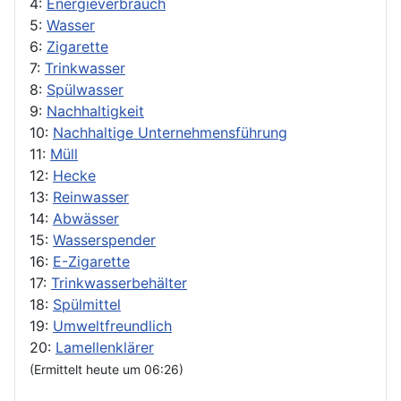
4:
Energieverbrauch
5:
Wasser
6:
Zigarette
7:
Trinkwasser
8:
Spülwasser
9:
Nachhaltigkeit
10:
Nachhaltige Unternehmensführung
11:
Müll
12:
Hecke
13:
Reinwasser
14:
Abwässer
15:
Wasserspender
16:
E-Zigarette
17:
Trinkwasserbehälter
18:
Spülmittel
19:
Umweltfreundlich
20:
Lamellenklärer
(Ermittelt heute um 06:26)