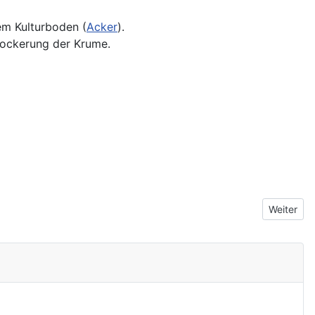
em Kulturboden (
Acker
).
ockerung der Krume.
Nächster B
Weiter