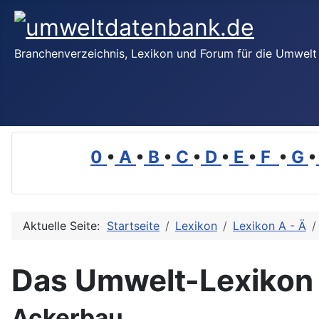
Branchenverzeichnis, Lexikon und Forum für die Umwelt
0
•
A
•
B
•
C
•
D
•
E
•
F
•
G
•
Aktuelle Seite:
Startseite
Lexikon
Lexikon A - Ä
Das Umwelt-Lexikon
Ackerbau