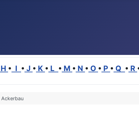
H
•
I
•
J
•
K
•
L
•
M
•
N
•
O
•
P
•
Q
•
R
Ackerbau