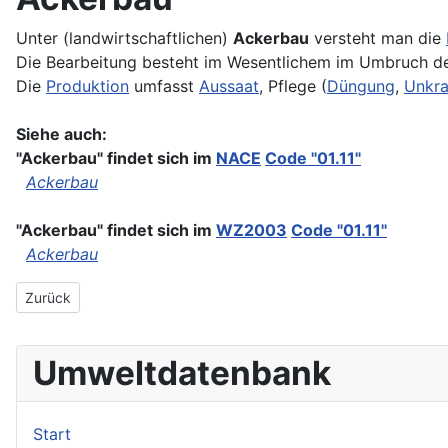
Unter (landwirtschaftlichen)
Ackerbau
versteht man die
Die Bearbeitung besteht im Wesentlichem im Umbruch de
Die
Produktion
umfasst
Aussaat
, Pflege (
Düngung
,
Unkr
Siehe auch:
"Ackerbau" findet sich im
NACE
Code "01.11"
Ackerbau
"Ackerbau" findet sich im
WZ2003
Code "01.11"
Ackerbau
Vorheriger Beitrag: Acker
Zurück
Umweltdatenbank
Start