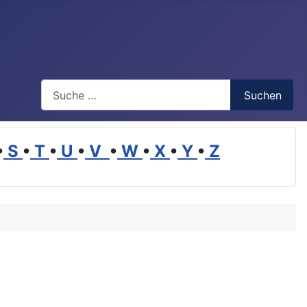
Suchen
Suchen
•
S
•
T
•
U
•
V
•
W
•
X
•
Y
•
Z