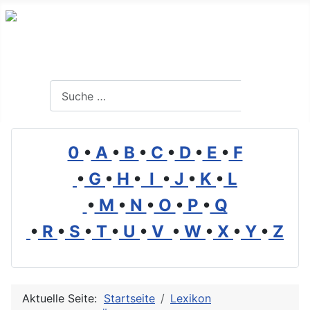
Branchenverzeichnis, Lexikon und Forum für die Umwelt
Suchen
Suchen
0
•
A
•
B
•
C
•
D
•
E
•
F
•
G
•
H
•
I
•
J
•
K
•
L
•
M
•
N
•
O
•
P
•
Q
•
R
•
S
•
T
•
U
•
V
•
W
•
X
•
Y
•
Z
Aktuelle Seite:
Startseite
Lexikon