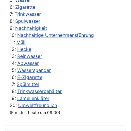
6:
Zigarette
7:
Trinkwasser
8:
Spülwasser
9:
Nachhaltigkeit
10:
Nachhaltige Unternehmensführung
11:
Müll
12:
Hecke
13:
Reinwasser
14:
Abwässer
15:
Wasserspender
16:
E-Zigarette
17:
Spülmittel
18:
Trinkwasserbehälter
19:
Lamellenklärer
20:
Umweltfreundlich
(Ermittelt heute um 08:00)