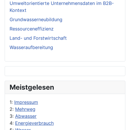
Umweltorientierte Unternehmensdaten im B2B-
Kontext
Grundwasserneubildung
Ressourceneffizienz
Land- und Forstwirtschaft
Wasseraufbereitung
Meistgelesen
1:
Impressum
2:
Mehrweg
3:
Abwasser
4:
Energieverbrauch
5:
Wasser