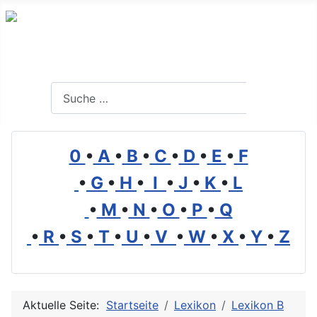
Branchenverzeichnis, Lexikon und Forum für die Umwelt
Suchen
Suchen
0
•
A
•
B
•
C
•
D
•
E
•
F
•
G
•
H
•
I
•
J
•
K
•
L
•
M
•
N
•
O
•
P
•
Q
•
R
•
S
•
T
•
U
•
V
•
W
•
X
•
Y
•
Z
Aktuelle Seite:
Startseite
Lexikon
Lexikon B