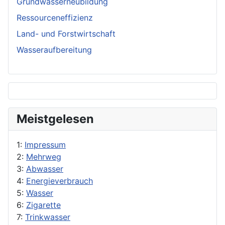
Grundwasserneubildung
Ressourceneffizienz
Land- und Forstwirtschaft
Wasseraufbereitung
Meistgelesen
1:
Impressum
2:
Mehrweg
3:
Abwasser
4:
Energieverbrauch
5:
Wasser
6:
Zigarette
7:
Trinkwasser