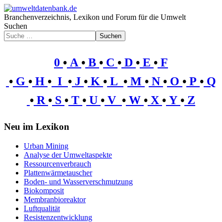
Branchenverzeichnis, Lexikon und Forum für die Umwelt
Suchen
Suchen
0
•
A
•
B
•
C
•
D
•
E
•
F
•
G
•
H
•
I
•
J
•
K
•
L
•
M
•
N
•
O
•
P
•
Q
•
R
•
S
•
T
•
U
•
V
•
W
•
X
•
Y
•
Z
Neu im Lexikon
Urban Mining
Analyse der Umweltaspekte
Ressourcenverbrauch
Plattenwärmetauscher
Boden- und Wasserverschmutzung
Biokomposit
Membranbioreaktor
Luftqualität
Resistenzentwicklung