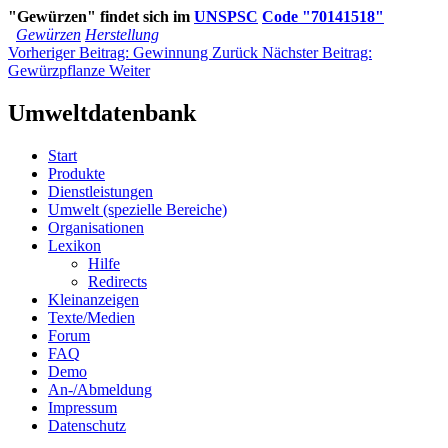
"Gewürzen" findet sich im
UNSPSC
Code "70141518"
Gewürzen
Herstellung
Vorheriger Beitrag: Gewinnung
Zurück
Nächster Beitrag:
Gewürzpflanze
Weiter
Umweltdatenbank
Start
Produkte
Dienstleistungen
Umwelt (spezielle Bereiche)
Organisationen
Lexikon
Hilfe
Redirects
Kleinanzeigen
Texte/Medien
Forum
FAQ
Demo
An-/Abmeldung
Impressum
Datenschutz