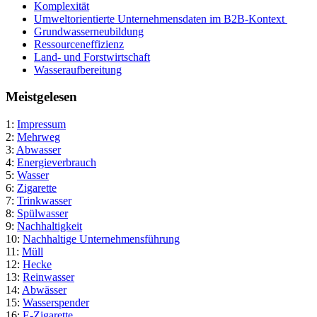
Komplexität
Umweltorientierte Unternehmensdaten im B2B-Kontext
Grundwasserneubildung
Ressourceneffizienz
Land- und Forstwirtschaft
Wasseraufbereitung
Meistgelesen
1:
Impressum
2:
Mehrweg
3:
Abwasser
4:
Energieverbrauch
5:
Wasser
6:
Zigarette
7:
Trinkwasser
8:
Spülwasser
9:
Nachhaltigkeit
10:
Nachhaltige Unternehmensführung
11:
Müll
12:
Hecke
13:
Reinwasser
14:
Abwässer
15:
Wasserspender
16:
E-Zigarette