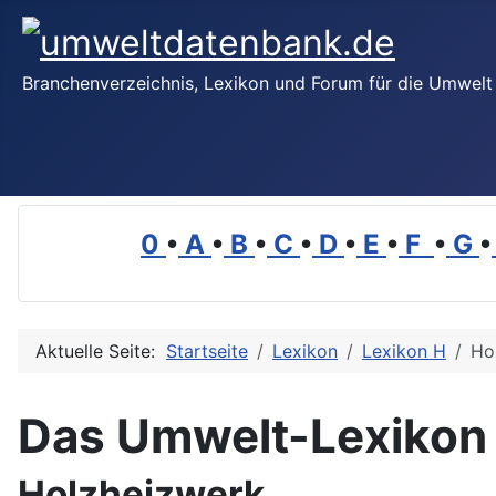
Branchenverzeichnis, Lexikon und Forum für die Umwelt
0
•
A
•
B
•
C
•
D
•
E
•
F
•
G
•
Aktuelle Seite:
Startseite
Lexikon
Lexikon H
Ho
Das Umwelt-Lexikon
Holzheizwerk