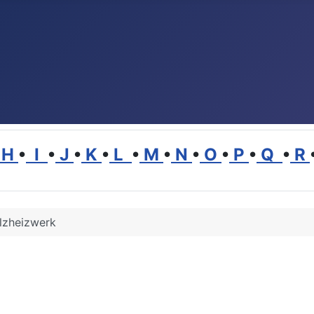
H
•
I
•
J
•
K
•
L
•
M
•
N
•
O
•
P
•
Q
•
R
lzheizwerk