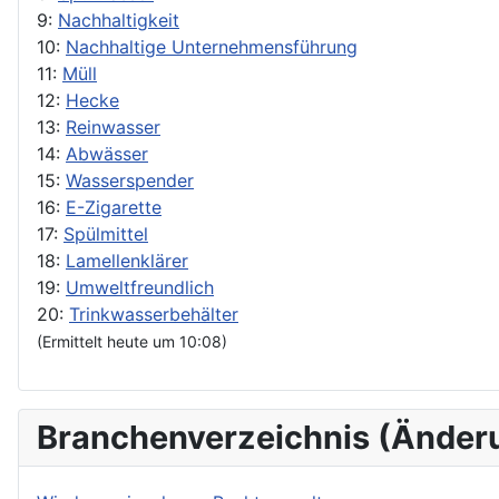
9:
Nachhaltigkeit
10:
Nachhaltige Unternehmensführung
11:
Müll
12:
Hecke
13:
Reinwasser
14:
Abwässer
15:
Wasserspender
16:
E-Zigarette
17:
Spülmittel
18:
Lamellenklärer
19:
Umweltfreundlich
20:
Trinkwasserbehälter
(Ermittelt heute um 10:08)
Branchenverzeichnis (Änder