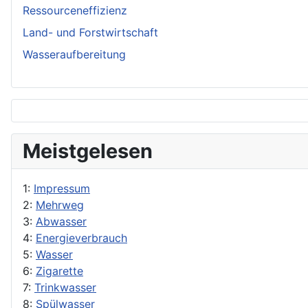
Ressourceneffizienz
Land- und Forstwirtschaft
Wasseraufbereitung
Meistgelesen
1:
Impressum
2:
Mehrweg
3:
Abwasser
4:
Energieverbrauch
5:
Wasser
6:
Zigarette
7:
Trinkwasser
8:
Spülwasser