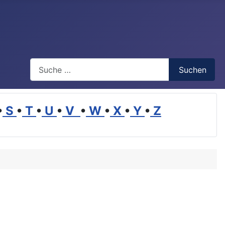
Suchen
Suchen
•
S
•
T
•
U
•
V
•
W
•
X
•
Y
•
Z