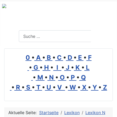
Branchenverzeichnis, Lexikon und Forum für die Umwelt
Suchen
Suchen
0
•
A
•
B
•
C
•
D
•
E
•
F
•
G
•
H
•
I
•
J
•
K
•
L
•
M
•
N
•
O
•
P
•
Q
•
R
•
S
•
T
•
U
•
V
•
W
•
X
•
Y
•
Z
Aktuelle Seite:
Startseite
Lexikon
Lexikon N