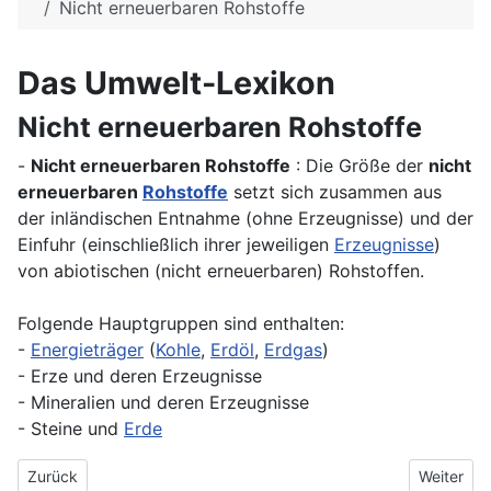
Nicht erneuerbaren Rohstoffe
Das Umwelt-Lexikon
Nicht erneuerbaren Rohstoffe
-
Nicht erneuerbaren Rohstoffe
: Die Größe der
nicht
erneuerbaren
Rohstoffe
setzt sich zusammen aus
der inländischen Entnahme (ohne Erzeugnisse) und der
Einfuhr (einschließlich ihrer jeweiligen
Erzeugnisse
)
von abiotischen (nicht erneuerbaren) Rohstoffen.
Folgende Hauptgruppen sind enthalten:
-
Energieträger
(
Kohle
,
Erdöl
,
Erdgas
)
- Erze und deren Erzeugnisse
- Mineralien und deren Erzeugnisse
- Steine und
Erde
Vorheriger Beitrag: NH3
Nächster 
Zurück
Weiter