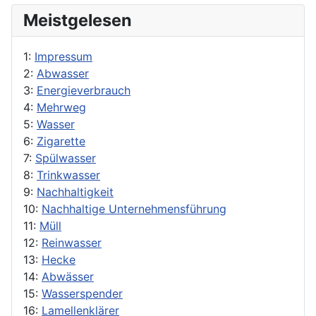
Meistgelesen
1:
Impressum
2:
Abwasser
3:
Energieverbrauch
4:
Mehrweg
5:
Wasser
6:
Zigarette
7:
Spülwasser
8:
Trinkwasser
9:
Nachhaltigkeit
10:
Nachhaltige Unternehmensführung
11:
Müll
12:
Reinwasser
13:
Hecke
14:
Abwässer
15:
Wasserspender
16:
Lamellenklärer