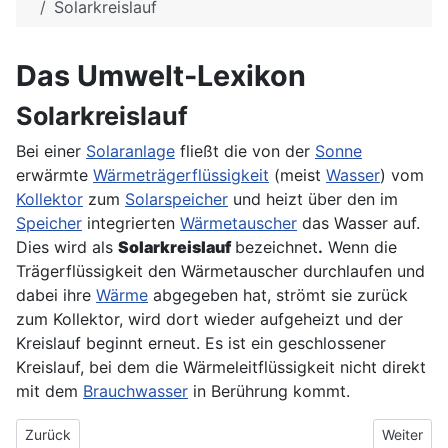
Solarkreislauf
Das Umwelt-Lexikon
Solarkreislauf
Bei einer
Solaranlage
fließt die von der
Sonne
erwärmte
Wärmeträgerflüssigkeit
(meist
Wasser
) vom
Kollektor
zum
Solarspeicher
und heizt über den im
Speicher
integrierten
Wärmetauscher
das Wasser auf.
Dies wird als
Solarkreislauf
bezeichnet
.
Wenn die
Trägerflüssigkeit den Wärmetauscher durchlaufen und
dabei ihre
Wärme
abgegeben hat, strömt sie zurück
zum Kollektor, wird dort wieder aufgeheizt und der
Kreislauf beginnt erneut. Es ist ein geschlossener
Kreislauf, bei dem die Wärmeleitflüssigkeit nicht direkt
mit dem
Brauchwasser
in Berührung kommt.
Vorheriger Beitrag: Solarkreis
Nächster 
Zurück
Weiter