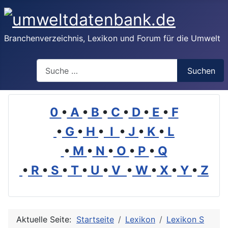
Branchenverzeichnis, Lexikon und Forum für die Umwelt
Suchen
Suchen
0
•
A
•
B
•
C
•
D
•
E
•
F
•
G
•
H
•
I
•
J
•
K
•
L
•
M
•
N
•
O
•
P
•
Q
•
R
•
S
•
T
•
U
•
V
•
W
•
X
•
Y
•
Z
Aktuelle Seite:
Startseite
Lexikon
Lexikon S