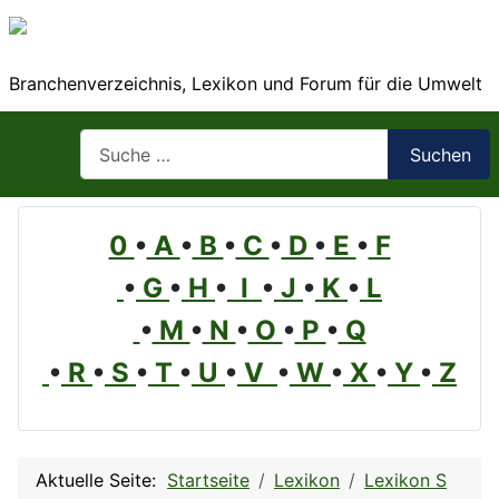
Branchenverzeichnis, Lexikon und Forum für die Umwelt
Suchen
Suchen
0
•
A
•
B
•
C
•
D
•
E
•
F
•
G
•
H
•
I
•
J
•
K
•
L
•
M
•
N
•
O
•
P
•
Q
•
R
•
S
•
T
•
U
•
V
•
W
•
X
•
Y
•
Z
Aktuelle Seite:
Startseite
Lexikon
Lexikon S