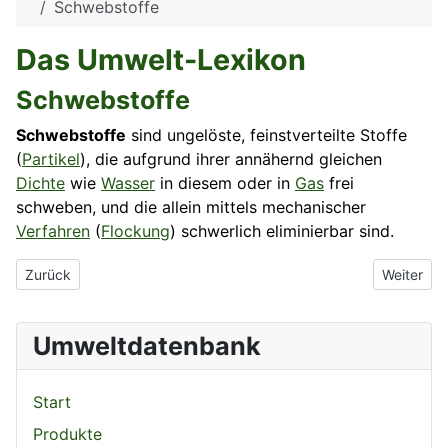
Schwebstoffe
Das Umwelt-Lexikon
Schwebstoffe
Schwebstoffe
sind ungelöste, feinstverteilte Stoffe
(
Partikel
), die aufgrund ihrer annähernd gleichen
Dichte
wie
Wasser
in diesem oder in
Gas
frei
schweben, und die allein mittels mechanischer
Verfahren
(
Flockung
) schwerlich eliminierbar sind.
Vorheriger Beitrag: Schwebeteilchen
Nächster 
Zurück
Weiter
Umweltdatenbank
Start
Produkte