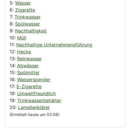
5:
Wasser
6:
Zigarette
7:
Trinkwasser
8:
Spülwasser
9:
Nachhaltigkeit
10:
Müll
11:
Nachhaltige Unternehmensführung
12:
Hecke
13:
Reinwasser
14:
Abwässer
15:
Spülmittel
16:
Wasserspender
17:
E-Zigarette
18:
Umweltfreundlich
19:
Trinkwasserbehälter
20:
Lamellenklärer
(Ermittelt heute um 02:08)