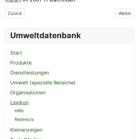
Vorheriger Beitrag: Weltgesundheitsorganisation
Nächster 
Zurück
Weiter
Umweltdatenbank
Start
Produkte
Dienstleistungen
Umwelt (spezielle Bereiche)
Organisationen
Lexikon
Hilfe
Redirects
Kleinanzeigen