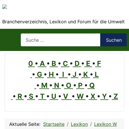
Branchenverzeichnis, Lexikon und Forum für die Umwelt
Suchen
Suchen
0
•
A
•
B
•
C
•
D
•
E
•
F
•
G
•
H
•
I
•
J
•
K
•
L
•
M
•
N
•
O
•
P
•
Q
•
R
•
S
•
T
•
U
•
V
•
W
•
X
•
Y
•
Z
Aktuelle Seite:
Startseite
Lexikon
Lexikon W