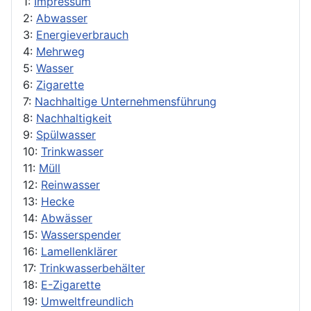
1:
Impressum
2:
Abwasser
3:
Energieverbrauch
4:
Mehrweg
5:
Wasser
6:
Zigarette
7:
Nachhaltige Unternehmensführung
8:
Nachhaltigkeit
9:
Spülwasser
10:
Trinkwasser
11:
Müll
12:
Reinwasser
13:
Hecke
14:
Abwässer
15:
Wasserspender
16:
Lamellenklärer
17:
Trinkwasserbehälter
18:
E-Zigarette
19:
Umweltfreundlich