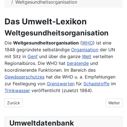
Weltgesundheitsorganisation
Das Umwelt-Lexikon
Weltgesundheitsorganisation
Die
Weltgesundheitsorganisation
(
WHO
) ist eine
1948 gegründete selbständige
Organisation
der UN
mit Sitz in
Genf
und über die ganze
Welt
verteilten
Regionalbüros. Die WHO hat
beratende
und
koordinierende Funktionen. Im Bereich des
Gewässerschutzes
hat die WHO u. a. Empfehlungen
zur Festlegung von
Grenzwerten
für
Schadstoffe
im
Trinkwasser
veröffentlicht (zuletzt 1984).
Vorheriger Beitrag: Weltbank
Nächster 
Zurück
Weiter
Umweltdatenbank