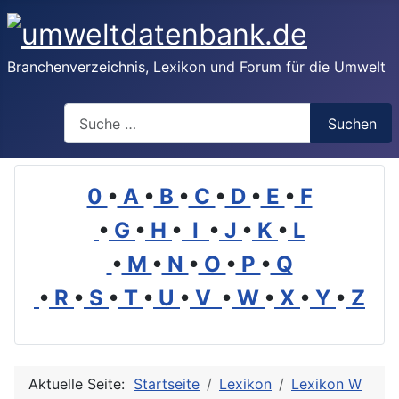
Branchenverzeichnis, Lexikon und Forum für die Umwelt
Suchen
Suchen
0
•
A
•
B
•
C
•
D
•
E
•
F
•
G
•
H
•
I
•
J
•
K
•
L
•
M
•
N
•
O
•
P
•
Q
•
R
•
S
•
T
•
U
•
V
•
W
•
X
•
Y
•
Z
Aktuelle Seite:
Startseite
Lexikon
Lexikon W