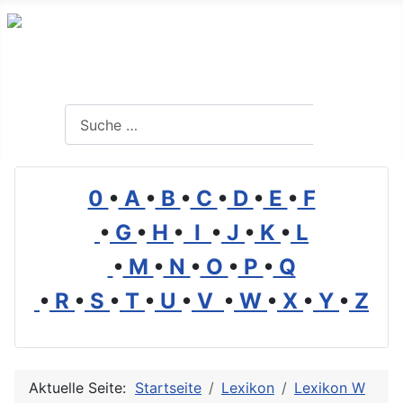
Branchenverzeichnis, Lexikon und Forum für die Umwelt
Suchen
Suchen
0
•
A
•
B
•
C
•
D
•
E
•
F
•
G
•
H
•
I
•
J
•
K
•
L
•
M
•
N
•
O
•
P
•
Q
•
R
•
S
•
T
•
U
•
V
•
W
•
X
•
Y
•
Z
Aktuelle Seite:
Startseite
Lexikon
Lexikon W