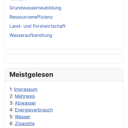
Grundwasserneubildung
Ressourceneffizienz
Land- und Forstwirtschaft
Wasseraufbereitung
Meistgelesen
1:
Impressum
2:
Mehrweg
3:
Abwasser
4:
Energieverbrauch
5:
Wasser
6:
Zigarette