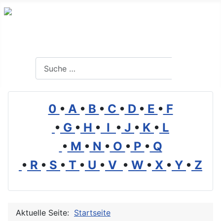
Branchenverzeichnis, Lexikon und Forum für die Umwelt
Suchen
Suchen
0
•
A
•
B
•
C
•
D
•
E
•
F
•
G
•
H
•
I
•
J
•
K
•
L
•
M
•
N
•
O
•
P
•
Q
•
R
•
S
•
T
•
U
•
V
•
W
•
X
•
Y
•
Z
Aktuelle Seite:
Startseite