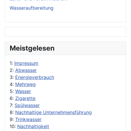
Wasseraufbereitung
Meistgelesen
1:
Impressum
2:
Abwasser
3:
Energieverbrauch
4:
Mehrweg
5:
Wasser
6:
Zigarette
7:
Spülwasser
8:
Nachhaltige Unternehmensführung
9:
Trinkwasser
10:
Nachhaltigkeit