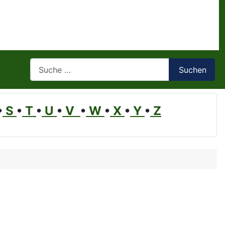
Suchen
Suchen
•
S
•
T
•
U
•
V
•
W
•
X
•
Y
•
Z