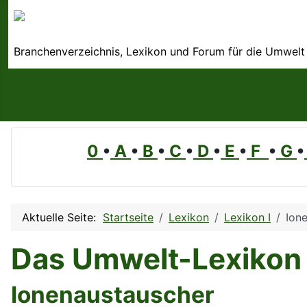
Branchenverzeichnis, Lexikon und Forum für die Umwelt
0
•
A
•
B
•
C
•
D
•
E
•
F
•
G
•
Aktuelle Seite:
Startseite
Lexikon
Lexikon I
Ion
Das Umwelt-Lexikon
Ionenaustauscher