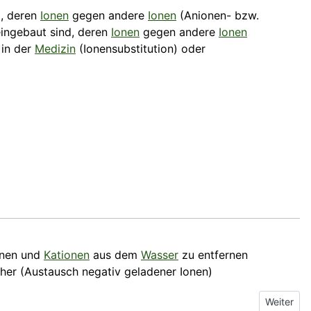
d, deren
Ionen
gegen andere
Ionen
(Anionen- bzw.
ingebaut sind, deren
Ionen
gegen andere
Ionen
 in der
Medizin
(Ionensubstitution) oder
ionen und
Kationen
aus dem
Wasser
zu entfernen
her (Austausch negativ geladener Ionen)
Nächster B
Weiter