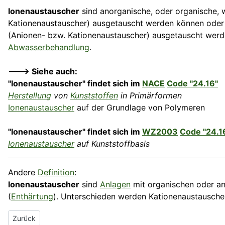
Ionenaustauscher
sind anorganische, oder organische, 
Kationenaustauscher) ausgetauscht werden können oder o
(Anionen- bzw. Kationenaustauscher) ausgetauscht werde
Abwasserbehandlung
.
---> Siehe auch:
"Ionenaustauscher" findet sich im
NACE
Code "24.16"
Herstellung
von
Kunststoffen
in Primärformen
Ionenaustauscher
auf der Grundlage von Polymeren
"Ionenaustauscher" findet sich im
WZ2003
Code "24.1
Ionenaustauscher
auf Kunststoffbasis
Andere
Definition
:
Ionenaustauscher
sind
Anlagen
mit organischen oder a
(
Enthärtung
). Unterschieden werden Kationenaustausche
Vorheriger Beitrag: Ionen
Zurück