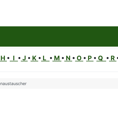
H
•
I
•
J
•
K
•
L
•
M
•
N
•
O
•
P
•
Q
•
R
enaustauscher