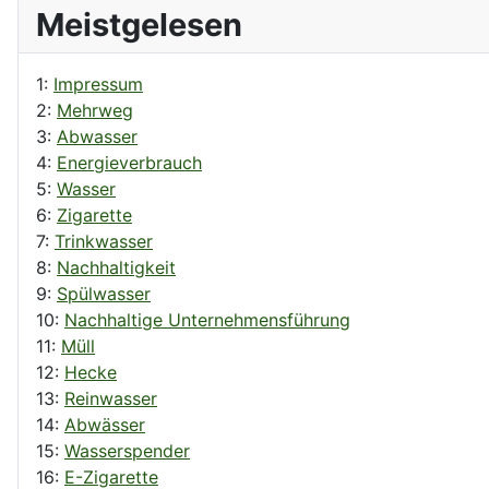
Meistgelesen
1:
Impressum
2:
Mehrweg
3:
Abwasser
4:
Energieverbrauch
5:
Wasser
6:
Zigarette
7:
Trinkwasser
8:
Nachhaltigkeit
9:
Spülwasser
10:
Nachhaltige Unternehmensführung
11:
Müll
12:
Hecke
13:
Reinwasser
14:
Abwässer
15:
Wasserspender
16:
E-Zigarette