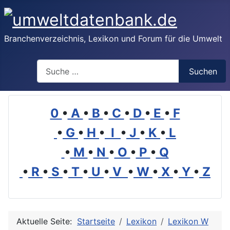
Branchenverzeichnis, Lexikon und Forum für die Umwelt
Suchen
Suchen
0
•
A
•
B
•
C
•
D
•
E
•
F
•
G
•
H
•
I
•
J
•
K
•
L
•
M
•
N
•
O
•
P
•
Q
•
R
•
S
•
T
•
U
•
V
•
W
•
X
•
Y
•
Z
Aktuelle Seite:
Startseite
Lexikon
Lexikon W