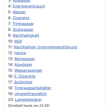
3:
Abwasser
4:
Energieverbrauch
5:
Wasser
6:
Zigarette
7:
Trinkwasser
8:
Spülwasser
9:
Nachhaltigkeit
10:
Müll
11:
Nachhaltige Unternehmensführung
12:
Hecke
13:
Reinwasser
14:
Abwässer
15:
Wasserspender
16:
E-Zigarette
17:
Spülmittel
18:
Trinkwasserbehälter
19:
Umweltfreundlich
20:
Lamellenklärer
(Ermittelt heute um 23:29)