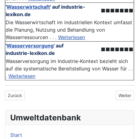
'
Wasserwirtschaft
'
auf industrie-
■■■■■■■
lexikon.de
Die Wasserwirtschaft im industriellen Kontext umfasst
die Planung, Nutzung und Behandlung von
Wasserressourcen . . .
Weiterlesen
'
Wasserversorgung
'
auf
■■■■■■■
industrie-lexikon.de
Wasserversorgung im Industrie-Kontext bezieht sich
auf die systematische Bereitstellung von Wasser für . .
.
Weiterlesen
Vorheriger Beitrag: Wasserenergie
Nächster 
Zurück
Weiter
Umweltdatenbank
Start