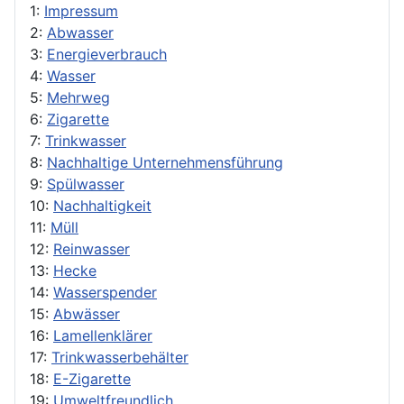
1:
Impressum
2:
Abwasser
3:
Energieverbrauch
4:
Wasser
5:
Mehrweg
6:
Zigarette
7:
Trinkwasser
8:
Nachhaltige Unternehmensführung
9:
Spülwasser
10:
Nachhaltigkeit
11:
Müll
12:
Reinwasser
13:
Hecke
14:
Wasserspender
15:
Abwässer
16:
Lamellenklärer
17:
Trinkwasserbehälter
18:
E-Zigarette
19:
Umweltfreundlich