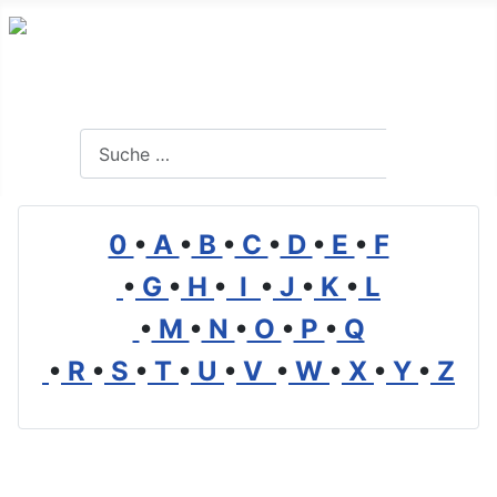
Branchenverzeichnis, Lexikon und Forum für die Umwelt
Suchen
Suchen
0
•
A
•
B
•
C
•
D
•
E
•
F
•
G
•
H
•
I
•
J
•
K
•
L
•
M
•
N
•
O
•
P
•
Q
•
R
•
S
•
T
•
U
•
V
•
W
•
X
•
Y
•
Z