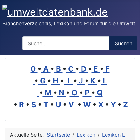
Branchenverzeichnis, Lexikon und Forum für die Umwelt
Suchen
Suchen
0
•
A
•
B
•
C
•
D
•
E
•
F
•
G
•
H
•
I
•
J
•
K
•
L
•
M
•
N
•
O
•
P
•
Q
•
R
•
S
•
T
•
U
•
V
•
W
•
X
•
Y
•
Z
Aktuelle Seite:
Startseite
Lexikon
Lexikon L