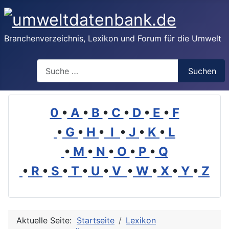
Branchenverzeichnis, Lexikon und Forum für die Umwelt
Suchen
Suchen
0
•
A
•
B
•
C
•
D
•
E
•
F
•
G
•
H
•
I
•
J
•
K
•
L
•
M
•
N
•
O
•
P
•
Q
•
R
•
S
•
T
•
U
•
V
•
W
•
X
•
Y
•
Z
Aktuelle Seite:
Startseite
Lexikon