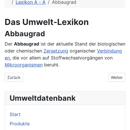
Lexikon A - Ä
Abbaugrad
Das Umwelt-Lexikon
Abbaugrad
Der
Abbaugrad
ist der aktuelle Stand der biologischen
oder chemischen
Zersetzung
organischer
Verbindung
en
, die vor allem auf Stoffwechselvorgängen von
Mikroorganismen
beruht.
Vorheriger Beitrag: Abbaubarkeit
Nächster 
Zurück
Weiter
Umweltdatenbank
Start
Produkte