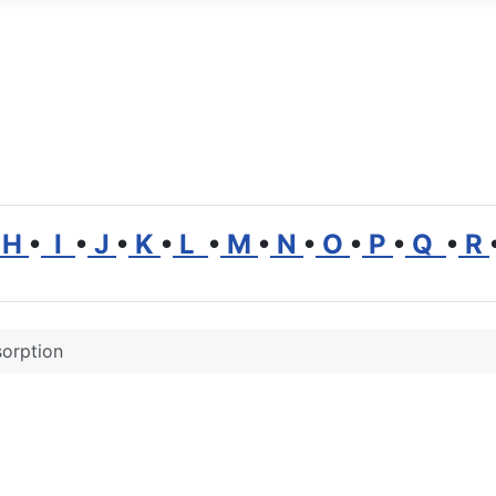
H
•
I
•
J
•
K
•
L
•
M
•
N
•
O
•
P
•
Q
•
R
orption