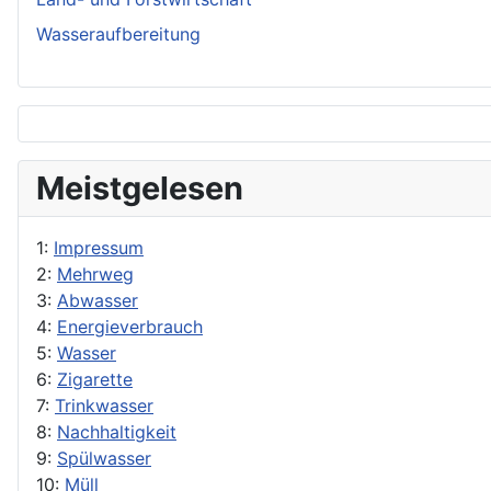
Wasseraufbereitung
Meistgelesen
1:
Impressum
2:
Mehrweg
3:
Abwasser
4:
Energieverbrauch
5:
Wasser
6:
Zigarette
7:
Trinkwasser
8:
Nachhaltigkeit
9:
Spülwasser
10:
Müll