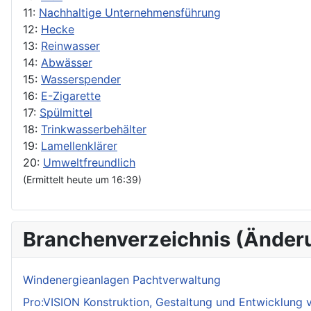
11:
Nachhaltige Unternehmensführung
12:
Hecke
13:
Reinwasser
14:
Abwässer
15:
Wasserspender
16:
E-Zigarette
17:
Spülmittel
18:
Trinkwasserbehälter
19:
Lamellenklärer
20:
Umweltfreundlich
(Ermittelt heute um 16:39)
Branchenverzeichnis (Änder
Windenergieanlagen Pachtverwaltung
Pro:VISION Konstruktion, Gestaltung und Entwicklung