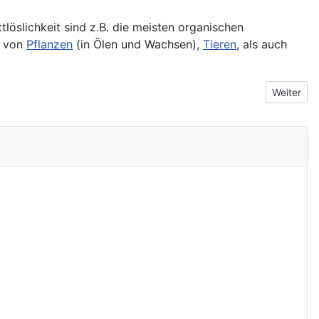
ttlöslichkeit sind z.B. die meisten organischen
l von
Pflanzen
(in Ölen und Wachsen),
Tieren
, als auch
Nächster B
Weiter