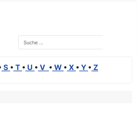
Suchen
Suchen
•
S
•
T
•
U
•
V
•
W
•
X
•
Y
•
Z