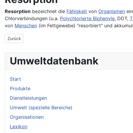
Resorption
bezeichnet die
Fähigkeit
von
Organismen
ei
Chlorverbindungen (u.a.
Polychlorierte Biphenyle
, DDT,
von
Menschen
(im Fettgewebe) "resorbiert" und akkumul
Vorheriger Beitrag: Resorbieren
Zurück
Umweltdatenbank
Start
Produkte
Dienstleistungen
Umwelt (spezielle Bereiche)
Organisationen
Lexikon