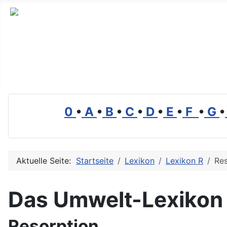
Branchenverzeichnis, Lexikon und Forum für die Umwelt
0
•
A
•
B
•
C
•
D
•
E
•
F
•
G
•
Aktuelle Seite:
Startseite
Lexikon
Lexikon R
Res
Das Umwelt-Lexikon
Resorption