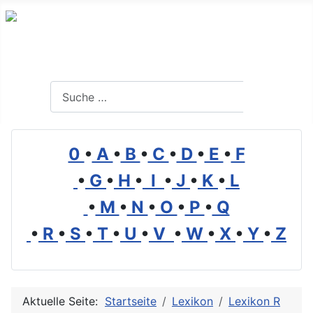
Branchenverzeichnis, Lexikon und Forum für die Umwelt
Suchen
Suchen
0
•
A
•
B
•
C
•
D
•
E
•
F
•
G
•
H
•
I
•
J
•
K
•
L
•
M
•
N
•
O
•
P
•
Q
•
R
•
S
•
T
•
U
•
V
•
W
•
X
•
Y
•
Z
Aktuelle Seite:
Startseite
Lexikon
Lexikon R