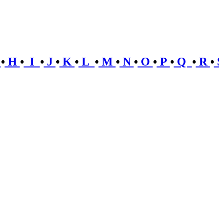
G
•
H
•
I
•
J
•
K
•
L
•
M
•
N
•
O
•
P
•
Q
•
R
•