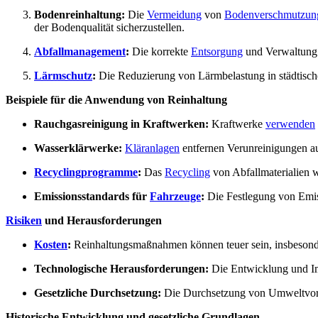
Bodenreinhaltung:
Die
Vermeidung
von
Bodenverschmutzun
der Bodenqualität sicherzustellen.
Abfallmanagement
:
Die korrekte
Entsorgung
und Verwaltung
Lärmschutz
:
Die Reduzierung von Lärmbelastung in städtisch
Beispiele für die Anwendung von Reinhaltung
Rauchgasreinigung in Kraftwerken:
Kraftwerke
verwenden
Wasserklärwerke:
Kläranlagen
entfernen Verunreinigungen a
Recyclingprogramme
:
Das
Recycling
von Abfallmaterialien 
Emissionsstandards für
Fahrzeuge
:
Die Festlegung von Emiss
Risiken
und Herausforderungen
Kosten
:
Reinhaltungsmaßnahmen können teuer sein, insbesonder
Technologische Herausforderungen:
Die Entwicklung und Imp
Gesetzliche Durchsetzung:
Die Durchsetzung von Umweltvorsc
Historische Entwicklung und gesetzliche Grundlagen