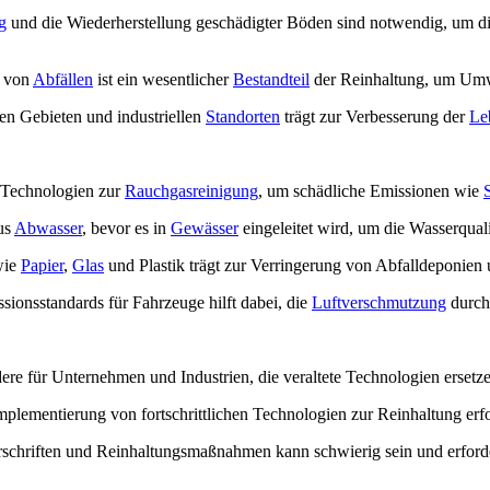
g
und die Wiederherstellung geschädigter Böden sind notwendig, um d
 von
Abfällen
ist ein wesentlicher
Bestandteil
der Reinhaltung, um Umw
en Gebieten und industriellen
Standorten
trägt zur Verbesserung der
Le
Technologien zur
Rauchgasreinigung
, um schädliche Emissionen wie
us
Abwasser
, bevor es in
Gewässer
eingeleitet wird, um die Wasserquali
wie
Papier
,
Glas
und Plastik trägt zur Verringerung von Abfalldeponien
ionsstandards für Fahrzeuge hilft dabei, die
Luftverschmutzung
durch 
e für Unternehmen und Industrien, die veraltete Technologien ersetz
lementierung von fortschrittlichen Technologien zur Reinhaltung erf
hriften und Reinhaltungsmaßnahmen kann schwierig sein und erforder