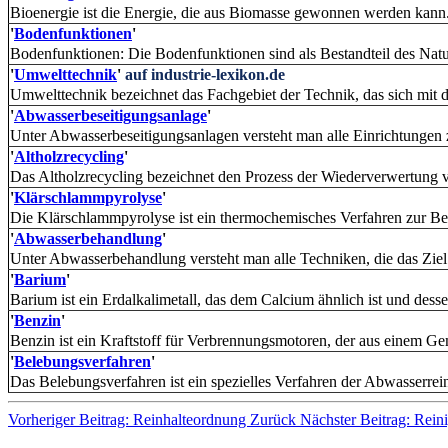
Bioenergie ist die Energie, die aus Biomasse gewonnen werden kann.
'
Bodenfunktionen
'
Bodenfunktionen: Die Boden­funktionen sind als Bestandteil des Natur
'
Umwelttechnik
'
auf industrie-lexikon.de
Umwelttechnik bezeichnet das Fachgebiet der Technik, das sich mit
'
Abwasserbeseitigungsanlage
'
Unter Abwasserbeseitigungsanlagen versteht man alle Einrichtungen z
'
Altholzrecycling
'
Das Altholzrecycling bezeichnet den Prozess der Wiederverwertung v
'
Klärschlammpyrolyse
'
Die Klärschlammpyrolyse ist ein thermochemisches Verfahren zur Be
'
Abwasserbehandlung
'
Unter Abwasserbehandlung versteht man alle Techniken, die das Ziel 
'
Barium
'
Barium ist ein Erdalkalimetall, das dem Calcium ähnlich ist und dessen
'
Benzin
'
Benzin ist ein Kraftstoff für Verbrennungsmotoren, der aus einem G
'
Belebungsverfahren
'
Das Belebungsverfahren ist ein spezielles Verfahren der Abwasserrei
Vorheriger Beitrag: Reinhalteordnung
Zurück
Nächster Beitrag: Rei