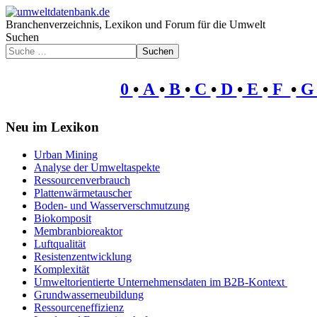
Branchenverzeichnis, Lexikon und Forum für die Umwelt
Suchen
Suchen
0
•
A
•
B
•
C
•
D
•
E
•
F
•
Neu im Lexikon
Urban Mining
Analyse der Umweltaspekte
Ressourcenverbrauch
Plattenwärmetauscher
Boden- und Wasserverschmutzung
Biokomposit
Membranbioreaktor
Luftqualität
Resistenzentwicklung
Komplexität
Umweltorientierte Unternehmensdaten im B2B-Kontext
Grundwasserneubildung
Ressourceneffizienz