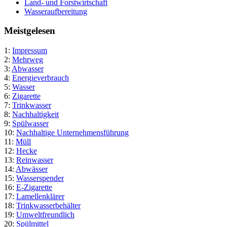
Land- und Forstwirtschaft
Wasseraufbereitung
Meistgelesen
1:
Impressum
2:
Mehrweg
3:
Abwasser
4:
Energieverbrauch
5:
Wasser
6:
Zigarette
7:
Trinkwasser
8:
Nachhaltigkeit
9:
Spülwasser
10:
Nachhaltige Unternehmensführung
11:
Müll
12:
Hecke
13:
Reinwasser
14:
Abwässer
15:
Wasserspender
16:
E-Zigarette
17:
Lamellenklärer
18:
Trinkwasserbehälter
19:
Umweltfreundlich
20:
Spülmittel