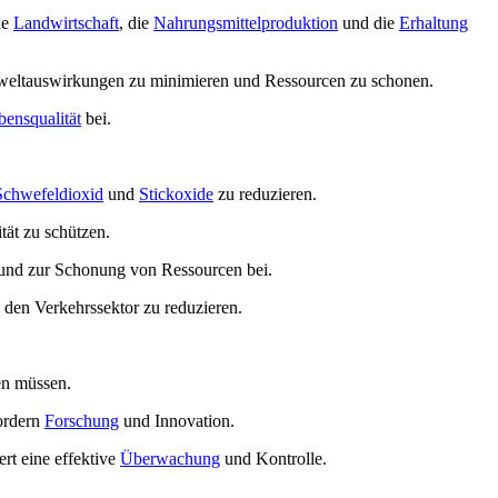
ie
Landwirtschaft
, die
Nahrungsmittelproduktion
und die
Erhaltung
eltauswirkungen zu minimieren und Ressourcen zu schonen.
bensqualität
bei.
Schwefeldioxid
und
Stickoxide
zu reduzieren.
tät zu schützen.
 und zur Schonung von Ressourcen bei.
den Verkehrssektor zu reduzieren.
en müssen.
ordern
Forschung
und Innovation.
t eine effektive
Überwachung
und Kontrolle.