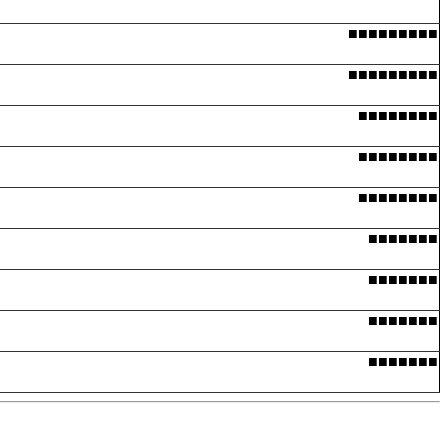
■■■■■■■■■
■■■■■■■■■
■■■■■■■■
■■■■■■■■
■■■■■■■■
■■■■■■■
■■■■■■■
■■■■■■■
■■■■■■■