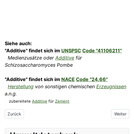
Siehe auch:
"Additive" findet sich im
UNSPSC
Code "41106211"
Medienzusätze oder
Additive
für
Schizosaccharomyces Pombe
"Additive" findet sich im
NACE
Code "24.66"
Herstellung
von sonstigen chemischen
Erzeugnissen
a.n.g.
zubereitete
Additive
für
Zement
Vorheriger Beitrag: Actinomyceten
Nächster 
Zurück
Weiter