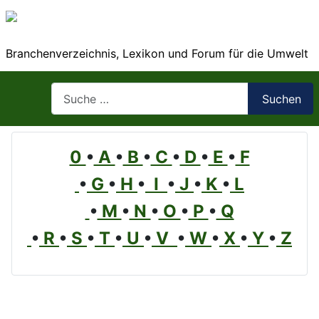
Branchenverzeichnis, Lexikon und Forum für die Umwelt
Suchen
Suchen
0
•
A
•
B
•
C
•
D
•
E
•
F
•
G
•
H
•
I
•
J
•
K
•
L
•
M
•
N
•
O
•
P
•
Q
•
R
•
S
•
T
•
U
•
V
•
W
•
X
•
Y
•
Z