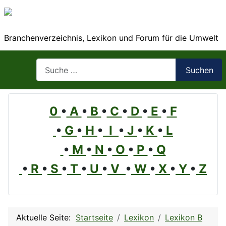
Branchenverzeichnis, Lexikon und Forum für die Umwelt
Suchen
Suchen
0
•
A
•
B
•
C
•
D
•
E
•
F
•
G
•
H
•
I
•
J
•
K
•
L
•
M
•
N
•
O
•
P
•
Q
•
R
•
S
•
T
•
U
•
V
•
W
•
X
•
Y
•
Z
Aktuelle Seite:
Startseite
Lexikon
Lexikon B