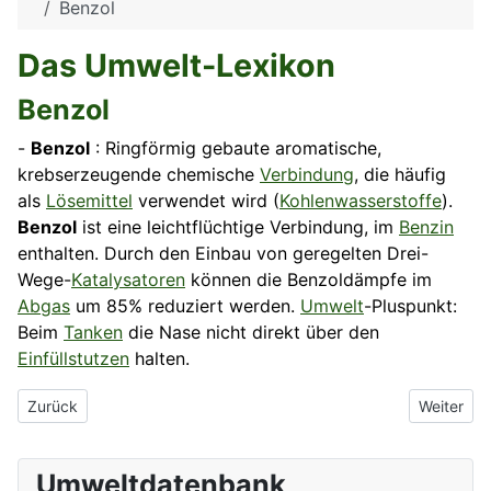
Benzol
Das Umwelt-Lexikon
Benzol
-
Benzol
: Ringförmig gebaute aromatische,
krebserzeugende chemische
Verbindung
, die häufig
als
Lösemittel
verwendet wird (
Kohlenwasserstoffe
).
Benzol
ist eine leichtflüchtige Verbindung, im
Benzin
enthalten. Durch den Einbau von geregelten Drei-
Wege-
Katalysatoren
können die Benzoldämpfe im
Abgas
um 85% reduziert werden.
Umwelt
-Pluspunkt:
Beim
Tanken
die Nase nicht direkt über den
Einfüllstutzen
halten.
Vorheriger Beitrag: Benzo(a)pyren
Nächster 
Zurück
Weiter
Umweltdatenbank