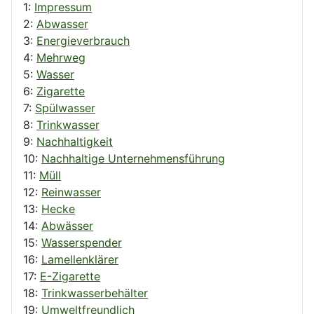
1:
Impressum
2:
Abwasser
3:
Energieverbrauch
4:
Mehrweg
5:
Wasser
6:
Zigarette
7:
Spülwasser
8:
Trinkwasser
9:
Nachhaltigkeit
10:
Nachhaltige Unternehmensführung
11:
Müll
12:
Reinwasser
13:
Hecke
14:
Abwässer
15:
Wasserspender
16:
Lamellenklärer
17:
E-Zigarette
18:
Trinkwasserbehälter
19:
Umweltfreundlich