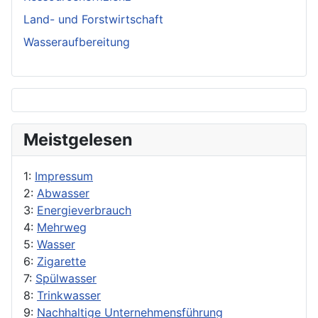
Land- und Forstwirtschaft
Wasseraufbereitung
Meistgelesen
1:
Impressum
2:
Abwasser
3:
Energieverbrauch
4:
Mehrweg
5:
Wasser
6:
Zigarette
7:
Spülwasser
8:
Trinkwasser
9:
Nachhaltige Unternehmensführung