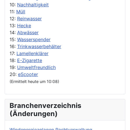
10:
Nachhaltigkeit
11:
Müll
12:
Reinwasser
13:
Hecke
14:
Abwässer
15:
Wasserspender
16:
Trinkwasserbehälter
17:
Lamellenklärer
18:
E-Zigarette
19:
Umweltfreundlich
20:
eScooter
(Ermittelt heute um 10:08)
Branchenverzeichnis
(Änderungen)
Windenergieanlagen Pachtverwaltung