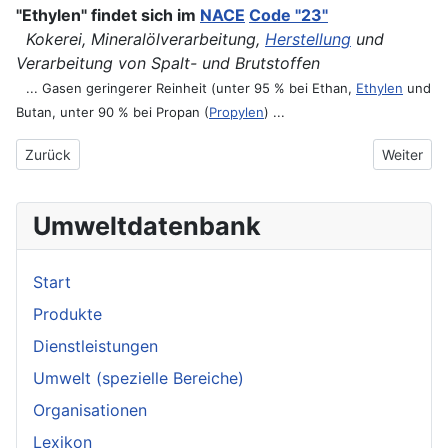
"Ethylen" findet sich im
NACE
Code "23"
Kokerei, Mineralölverarbeitung,
Herstellung
und
Verarbeitung von Spalt- und Brutstoffen
... Gasen geringerer Reinheit (unter 95 % bei Ethan,
Ethylen
und
Butan, unter 90 % bei Propan (
Propylen
) ...
Vorheriger Beitrag: Ethylbenzol
Nächster B
Zurück
Weiter
Umweltdatenbank
Start
Produkte
Dienstleistungen
Umwelt (spezielle Bereiche)
Organisationen
Lexikon