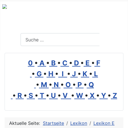
Branchenverzeichnis, Lexikon und Forum für die Umwelt
Suchen
Suchen
0
•
A
•
B
•
C
•
D
•
E
•
F
•
G
•
H
•
I
•
J
•
K
•
L
•
M
•
N
•
O
•
P
•
Q
•
R
•
S
•
T
•
U
•
V
•
W
•
X
•
Y
•
Z
Aktuelle Seite:
Startseite
Lexikon
Lexikon E