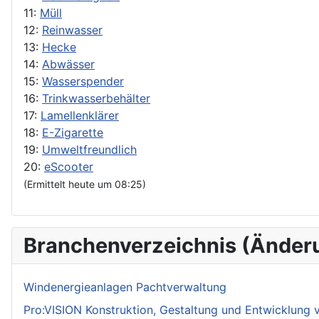
11:
Müll
12:
Reinwasser
13:
Hecke
14:
Abwässer
15:
Wasserspender
16:
Trinkwasserbehälter
17:
Lamellenklärer
18:
E-Zigarette
19:
Umweltfreundlich
20:
eScooter
(Ermittelt heute um 08:25)
Branchenverzeichnis (Änder
Windenergieanlagen Pachtverwaltung
Pro:VISION Konstruktion, Gestaltung und Entwicklung