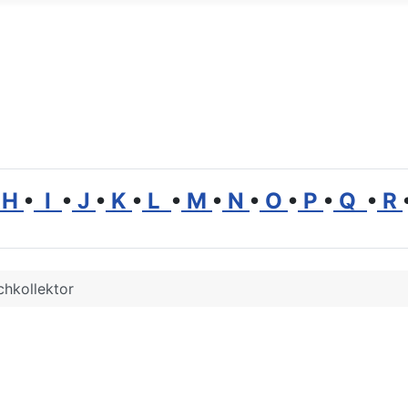
H
•
I
•
J
•
K
•
L
•
M
•
N
•
O
•
P
•
Q
•
R
chkollektor