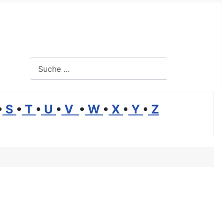
Suchen
Suchen
•
S
•
T
•
U
•
V
•
W
•
X
•
Y
•
Z