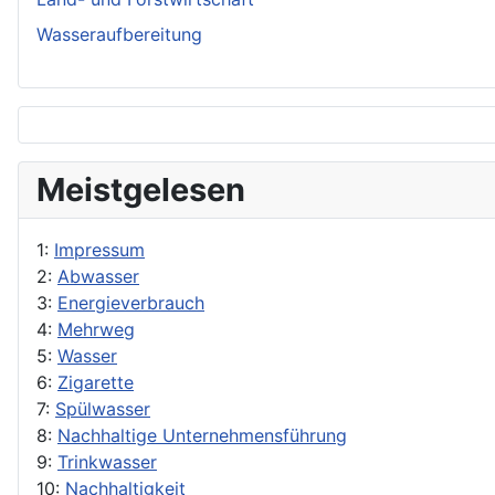
Wasseraufbereitung
Meistgelesen
1:
Impressum
2:
Abwasser
3:
Energieverbrauch
4:
Mehrweg
5:
Wasser
6:
Zigarette
7:
Spülwasser
8:
Nachhaltige Unternehmensführung
9:
Trinkwasser
10:
Nachhaltigkeit