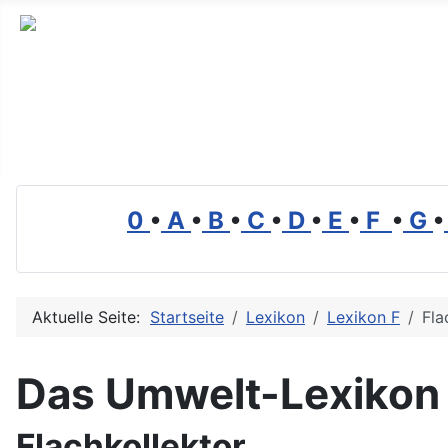
Branchenverzeichnis, Lexikon und Forum für die Umwelt
0
•
A
•
B
•
C
•
D
•
E
•
F
•
G
•
Aktuelle Seite:
Startseite
Lexikon
Lexikon F
Fla
Das Umwelt-Lexikon
Flachkollektor