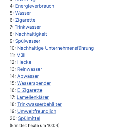
4:
Energieverbrauch
5:
Wasser
6:
Zigarette
7:
Trinkwasser
8:
Nachhaltigkeit
9:
Spülwasser
10:
Nachhaltige Unternehmensführung
11:
Müll
12:
Hecke
13:
Reinwasser
14:
Abwässer
15:
Wasserspender
16:
E-Zigarette
17:
Lamellenklärer
18:
Trinkwasserbehälter
19:
Umweltfreundlich
20:
Spülmittel
(Ermittelt heute um 10:04)