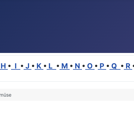
H
•
I
•
J
•
K
•
L
•
M
•
N
•
O
•
P
•
Q
•
R
müse