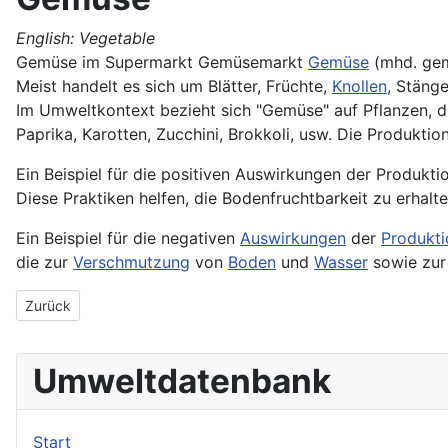
English: Vegetable
Gemüse im Supermarkt Gemüsemarkt
Gemüse
(mhd. gemü
Meist handelt es sich um Blätter, Früchte,
Knollen
, Stäng
Im Umweltkontext bezieht sich "Gemüse" auf Pflanzen, 
Paprika, Karotten, Zucchini, Brokkoli, usw. Die Produkt
Ein Beispiel für die positiven Auswirkungen der Produkt
Diese Praktiken helfen, die Bodenfruchtbarkeit zu erhalt
Ein Beispiel für die negativen
Auswirkungen
der
Produkti
die zur
Verschmutzung
von
Boden
und
Wasser
sowie zu
Vorheriger Beitrag: Gemisch
Zurück
Umweltdatenbank
Start