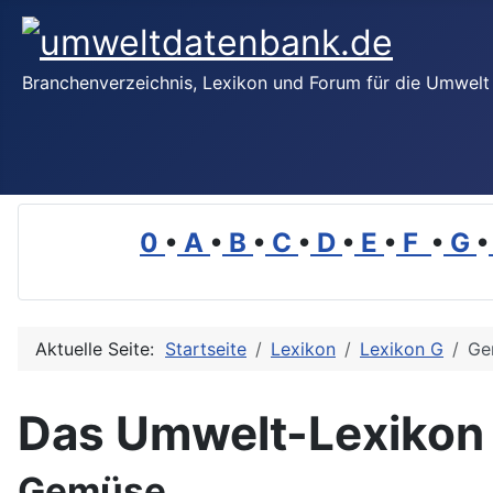
Branchenverzeichnis, Lexikon und Forum für die Umwelt
0
•
A
•
B
•
C
•
D
•
E
•
F
•
G
•
Aktuelle Seite:
Startseite
Lexikon
Lexikon G
Ge
Das Umwelt-Lexikon
Gemüse