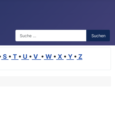
Suchen
Suchen
•
S
•
T
•
U
•
V
•
W
•
X
•
Y
•
Z