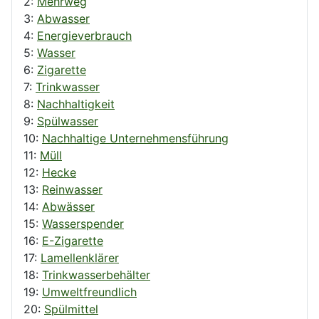
2:
Mehrweg
3:
Abwasser
4:
Energieverbrauch
5:
Wasser
6:
Zigarette
7:
Trinkwasser
8:
Nachhaltigkeit
9:
Spülwasser
10:
Nachhaltige Unternehmensführung
11:
Müll
12:
Hecke
13:
Reinwasser
14:
Abwässer
15:
Wasserspender
16:
E-Zigarette
17:
Lamellenklärer
18:
Trinkwasserbehälter
19:
Umweltfreundlich
20:
Spülmittel