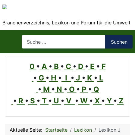
Branchenverzeichnis, Lexikon und Forum für die Umwelt
Suchen
Suchen
0
•
A
•
B
•
C
•
D
•
E
•
F
•
G
•
H
•
I
•
J
•
K
•
L
•
M
•
N
•
O
•
P
•
Q
•
R
•
S
•
T
•
U
•
V
•
W
•
X
•
Y
•
Z
Aktuelle Seite:
Startseite
Lexikon
Lexikon J